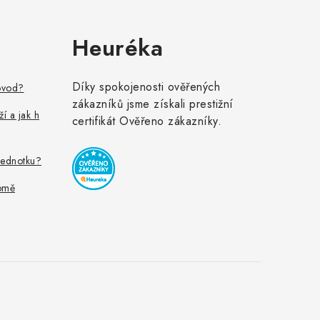
Heuréka
Díky spokojenosti ověřených
ovod?
zákazníků jsme získali prestižní
ží a jak h
certifikát Ověřeno zákazníky.
jednotku?
omě