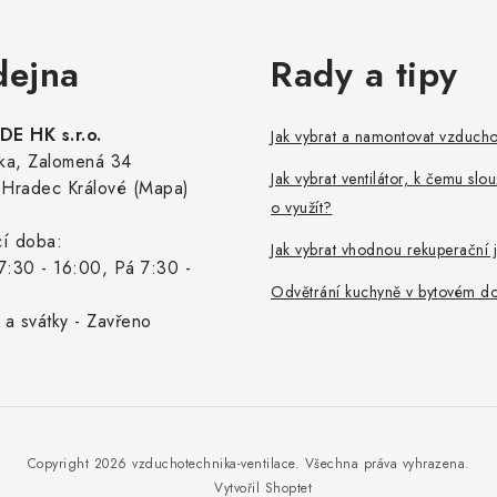
dejna
Rady a tipy
E HK s.r.o.
Jak vybrat a namontovat vzduch
ka, Zalomená 34
Jak vybrat ventilátor, k čemu slou
Hradec Králové (Mapa)
o využít?
cí doba:
Jak vybrat vhodnou rekuperační 
7:30 - 16:00, Pá 7:30 -
Odvětrání kuchyně v bytovém d
 a svátky - Zavřeno
Copyright 2026
vzduchotechnika-ventilace
. Všechna práva vyhrazena.
Vytvořil Shoptet