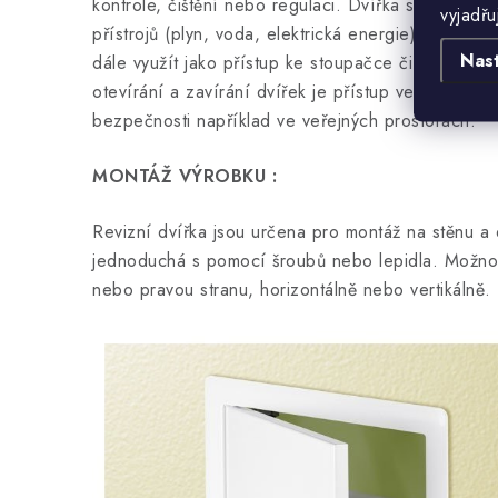
kontrole, čištění nebo regulaci. Dvířka slouží zár
vyjadřu
přístrojů (plyn, voda, elektrická energie) v bytě
Nas
dále využít jako přístup ke stoupačce či bytovému
otevírání a zavírání dvířek je přístup velice sna
bezpečnosti například ve veřejných prostorách.
MONTÁŽ VÝROBKU :
Revizní dvířka jsou určena pro montáž na stěnu a 
jednoduchá s pomocí šroubů nebo lepidla. Možnos
nebo pravou stranu, horizontálně nebo vertikálně.