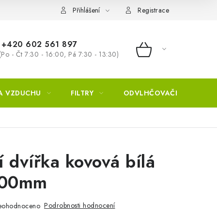
Přihlášení
Registrace
+420 602 561 897
(Po - Čt 7:30 - 16:00, Pá 7:30 - 13:30)
NÁKUPNÍ KOŠÍ
A VZDUCHU
FILTRY
ODVLHČOVAČE
ZVL
í dvířka kovová bílá
300mm
Podrobnosti hodnocení
eohodnoceno