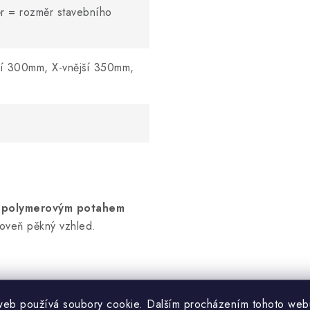
r = rozměr stavebního
řní 300mm, X-vnější 350mm,
 s polymerovým potahem
ároveň pěkný vzhled.
í docházet k pravidelné
web používá soubory cookie. Dalším procházením tohoto web