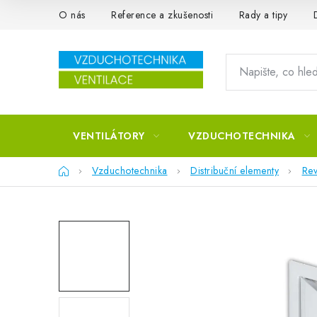
Přejít na obsah
O nás
Reference a zkušenosti
Rady a tipy
VENTILÁTORY
VZDUCHOTECHNIKA
Domů
Vzduchotechnika
Distribuční elementy
Rev