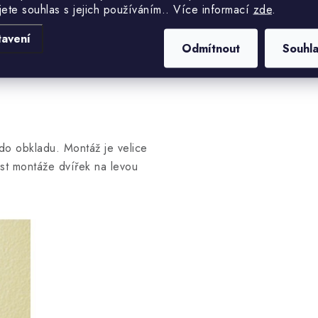
oveň i jako ochrana měřících
jete souhlas s jejich používáním.. Více informací
zde
.
, domě či obchodě. Můžeme je
tavení
 jádru. Díky lehkému
Odmítnout
Souhl
dný. Zámek s klíčem napomáhá
do obkladu. Montáž je velice
t montáže dvířek na levou