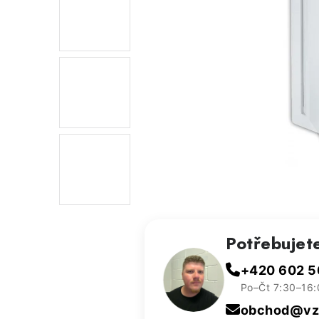
Potřebujet
+420 602 5
Po–Čt 7:30–16:
obchod@vzd