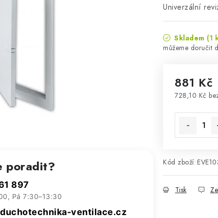
Univerzální re
Skladem
(1 
881 Kč
728,10 Kč b
Měrná cena
Kód zboží:
EVE10
e poradit?
61 897
Tisk
Ze
00, Pá 7:30–13:30
uchotechnika-ventilace.cz