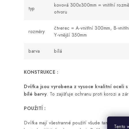
kovová 300x300mm = vnitřní rozmě
typ
otvoru
čtverec = A-vnitřní 300mm, B-vnit
rozměry
Y-vnější 350mm
barva
bílá
KONSTRUKCE :
Dvířka jsou vyrobena z vysoce kvalitní oceli
bílé barvy
. To zajišťuje ochranu proti korozi a z
POUŽITÍ :
Dvířka mají všestranné použití všude tam, kde mus
Tento 