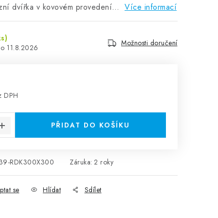
vizní dvířka v kovovém provedení…
Více informací
ks)
Možnosti doručení
11.8.2026
ez DPH
:
PŘIDAT DO KOŠÍKU
39-RDK300X300
Záruka
:
2 roky
ptat se
Hlídat
Sdílet