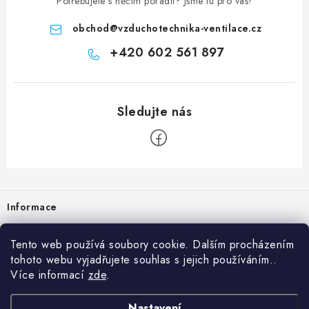
Potřebujete s něčím poradit? Jsme tu pro vás!
obchod
@
vzduchotechnika-ventilace.cz
+420 602 561 897
Zápatí
Informace
Prodejna
Tento web používá soubory cookie. Dalším procházením
tohoto webu vyjadřujete souhlas s jejich používáním..
Rady a tipy
Více informací
zde
.
Heuréka
Nastavení