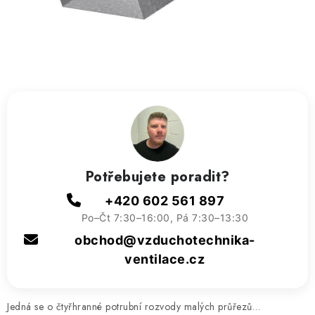
ZVLHČOVAČE VZDUCHU PRŮMYSLOVÉ
NAHŘÍVACÍ POLŠTÁŘEK S LÁVOVÝM PÍSKEM
VÝPRODEJ
O nás
Reference a zkušenosti
Rady a tipy
Doprava a platba
Kontakty
Potřebujete poradit?
+420 602 561 897
Po–Čt 7:30–16:00, Pá 7:30–13:30
obchod@vzduchotechnika-
ventilace.cz
Jedná se o čtyřhranné potrubní rozvody malých průřezů…