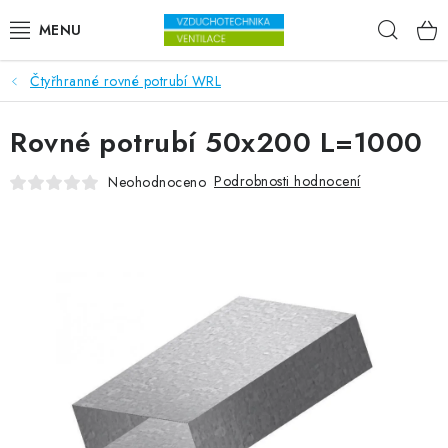
Přejít na obsah
Hleda
Čtyřhranné rovné potrubí WRL
VENTILÁTORY
Rovné potrubí 50x200 L=1000
VZDUCHOTECHNIKA
Podrobnosti hodnocení
Neohodnoceno
REKUPERACE
TOPENÍ A CHLAZENÍ
ÚPRAVA VZDUCHU
FILTRY
ODVLHČOVAČE