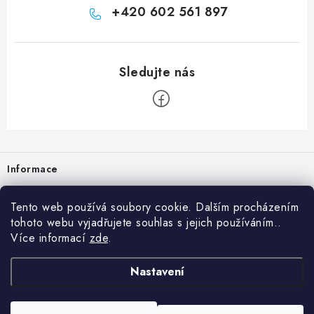
+420 602 561 897
Zápatí
Informace
Prodejna
Tento web používá soubory cookie. Dalším procházením
tohoto webu vyjadřujete souhlas s jejich používáním..
Rady a tipy
Více informací
zde
.
Heuréka
Nastavení
Copyright 2026
vzduchotechnika-ventilace
. Všechna práva vyhrazena.