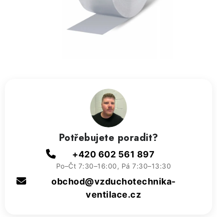
ZVLHČOVAČE VZDUCHU PRŮMYSLOVÉ
NAHŘÍVACÍ POLŠTÁŘEK S LÁVOVÝM PÍSKEM
VÝPRODEJ
O nás
Reference a zkušenosti
Rady a tipy
Doprava a platba
Kontakty
Potřebujete poradit?
+420 602 561 897
Po–Čt 7:30–16:00, Pá 7:30–13:30
obchod@vzduchotechnika-
ventilace.cz