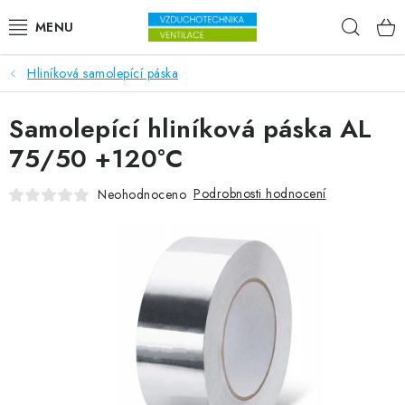
Přejít na obsah
Hleda
Hliníková samolepící páska
VENTILÁTORY
Samolepící hliníková páska AL
VZDUCHOTECHNIKA
75/50 +120°C
REKUPERACE
Podrobnosti hodnocení
Neohodnoceno
TOPENÍ A CHLAZENÍ
ÚPRAVA VZDUCHU
FILTRY
ODVLHČOVAČE