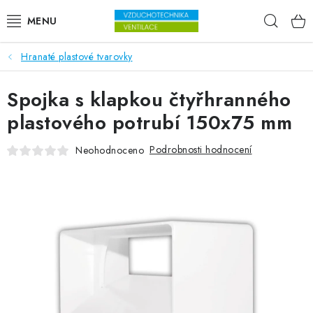
Přejít na obsah
Hleda
Hranaté plastové tvarovky
VENTILÁTORY
Spojka s klapkou čtyřhranného
VZDUCHOTECHNIKA
plastového potrubí 150x75 mm
REKUPERACE
Podrobnosti hodnocení
Neohodnoceno
TOPENÍ A CHLAZENÍ
ÚPRAVA VZDUCHU
FILTRY
ODVLHČOVAČE