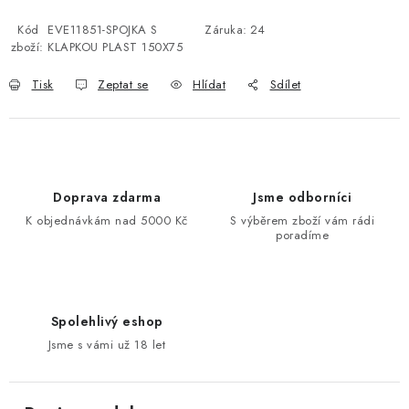
Kód
EVE11851-SPOJKA S
Záruka
:
24
zboží:
KLAPKOU PLAST 150X75
Tisk
Zeptat se
Hlídat
Sdílet
Doprava zdarma
Jsme odborníci
K objednávkám nad 5000 Kč
S výběrem zboží vám rádi
poradíme
Spolehlivý eshop
Jsme s vámi už 18 let