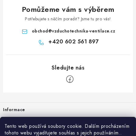
Pomůžeme vám s výběrem
Potřebujete s něčím poradit? Jsme tu pro vás!
obchod
@
vzduchotechnika-ventilace.cz
+420 602 561 897
Zápatí
Informace
Prodejna
Tento web používá soubory cookie. Dalším procházením
tohoto webu vyjadřujete souhlas s jejich používáním..