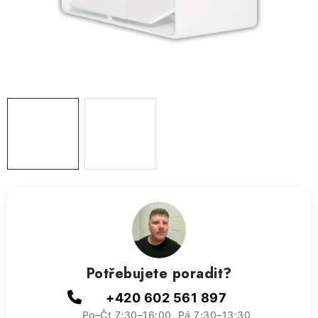
ZVLHČOVAČE VZDUCHU PRŮMYSLOVÉ
NAHŘÍVACÍ POLŠTÁŘEK S LÁVOVÝM PÍSKEM
VÝPRODEJ
O nás
Reference a zkušenosti
Rady a tipy
Doprava a platba
Kontakty
Potřebujete poradit?
+420 602 561 897
Po–Čt 7:30–16:00, Pá 7:30–13:30