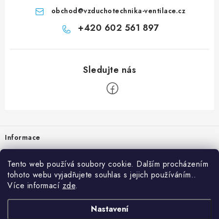
obchod
@
vzduchotechnika-ventilace.cz
+420 602 561 897
Zápatí
Informace
Prodejna
Tento web používá soubory cookie. Dalším procházením
tohoto webu vyjadřujete souhlas s jejich používáním..
Rady a tipy
Více informací
zde
.
Heuréka
Nastavení