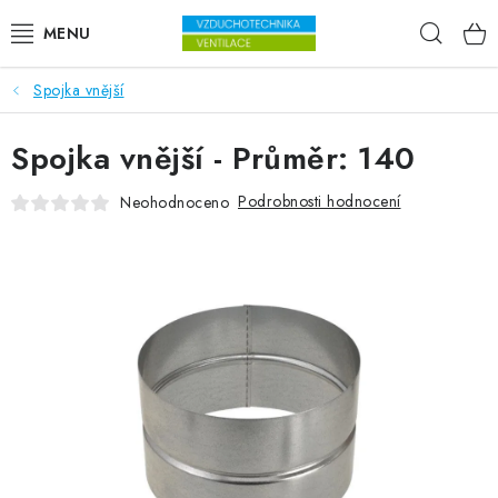
Přejít na obsah
Hleda
Spojka vnější
VENTILÁTORY
Spojka vnější - Průměr: 140
VZDUCHOTECHNIKA
Podrobnosti hodnocení
Neohodnoceno
REKUPERACE
TOPENÍ A CHLAZENÍ
ÚPRAVA VZDUCHU
FILTRY
ODVLHČOVAČE