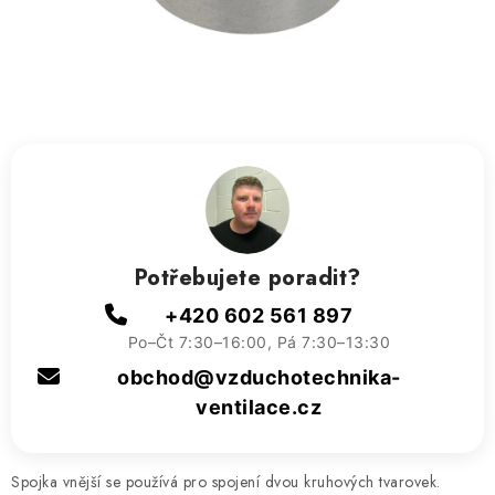
ZVLHČOVAČE VZDUCHU PRŮMYSLOVÉ
NAHŘÍVACÍ POLŠTÁŘEK S LÁVOVÝM PÍSKEM
VÝPRODEJ
O nás
Reference a zkušenosti
Rady a tipy
Doprava a platba
Kontakty
Potřebujete poradit?
+420 602 561 897
Po–Čt 7:30–16:00, Pá 7:30–13:30
obchod@vzduchotechnika-
ventilace.cz
Spojka vnější se používá pro spojení dvou kruhových tvarovek.