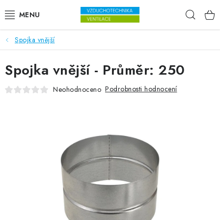
Přejít na obsah
Hleda
Spojka vnější
VENTILÁTORY
Spojka vnější - Průměr: 250
VZDUCHOTECHNIKA
Podrobnosti hodnocení
Neohodnoceno
REKUPERACE
TOPENÍ A CHLAZENÍ
ÚPRAVA VZDUCHU
FILTRY
ODVLHČOVAČE