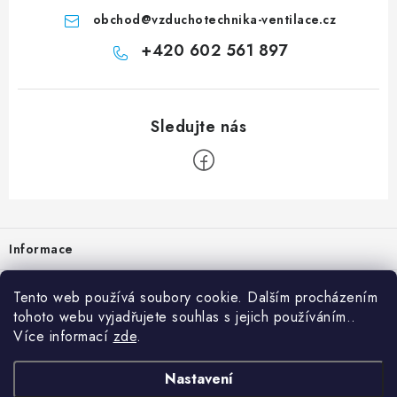
obchod
@
vzduchotechnika-ventilace.cz
+420 602 561 897
Zápatí
Informace
Prodejna
Tento web používá soubory cookie. Dalším procházením
tohoto webu vyjadřujete souhlas s jejich používáním..
Rady a tipy
Více informací
zde
.
Heuréka
Nastavení