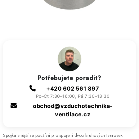
ZVLHČOVAČE VZDUCHU PRŮMYSLOVÉ
NAHŘÍVACÍ POLŠTÁŘEK S LÁVOVÝM PÍSKEM
VÝPRODEJ
O nás
Reference a zkušenosti
Rady a tipy
Doprava a platba
Kontakty
Potřebujete poradit?
+420 602 561 897
Po–Čt 7:30–16:00, Pá 7:30–13:30
obchod@vzduchotechnika-
ventilace.cz
Spojka vnější se používá pro spojení dvou kruhových tvarovek.