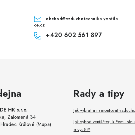
obchod
@
vzduchotechnika-ventila
ce.cz
+420 602 561 897
dejna
Rady a tipy
E HK s.r.o.
Jak vybrat a namontovat vzduch
ka, Zalomená 34
Jak vybrat ventilátor, k čemu slou
Hradec Králové (Mapa)
o využít?