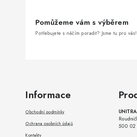
Pomůžeme vám s výběrem
Potřebujete s něčím poradit? Jsme tu pro vás!
Zápatí
Informace
Pro
UNITRAD
Obchodní podmínky
Roudnič
Ochrana osobních údajů
500 02 
Kontakty