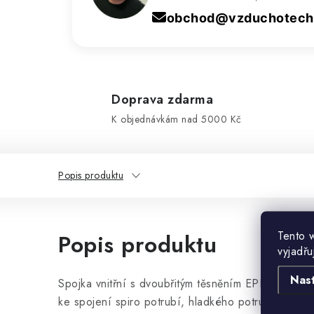
obchod@vzduchotechn
Doprava zdarma
K objednávkám nad 5000 Kč
Popis produktu
Tento 
Popis produktu
vyjadřu
Nas
Spojka vnitřní s dvoubřitým těsněním EPDM ( Ethyle
ke spojení spiro potrubí, hladkého potrubí a izol