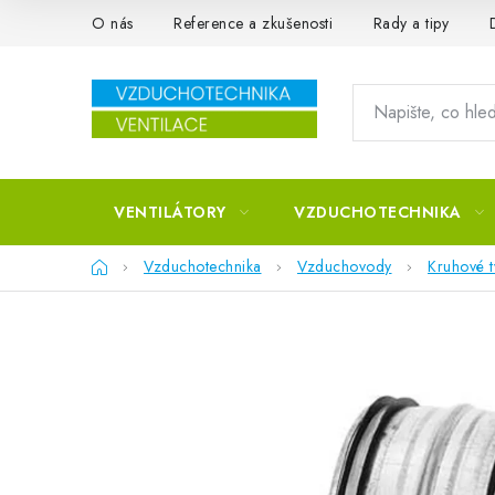
Přejít na obsah
O nás
Reference a zkušenosti
Rady a tipy
VENTILÁTORY
VZDUCHOTECHNIKA
Domů
Vzduchotechnika
Vzduchovody
Kruhové 