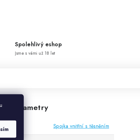
Spolehlivý eshop
Jsme s vámi už 18 let
u
vé parametry
Spojka vnitřní s těsněním
asím