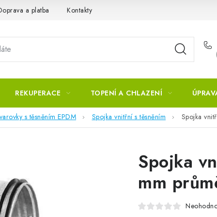
Doprava a platba
Kontakty
REKUPERACE
TOPENÍ A CHLAZENÍ
ÚPRAV
tvarovky s těsněním EPDM
Spojka vnitřní s těsněním
Spojka vnit
Spojka vn
mm průmě
Neohodn