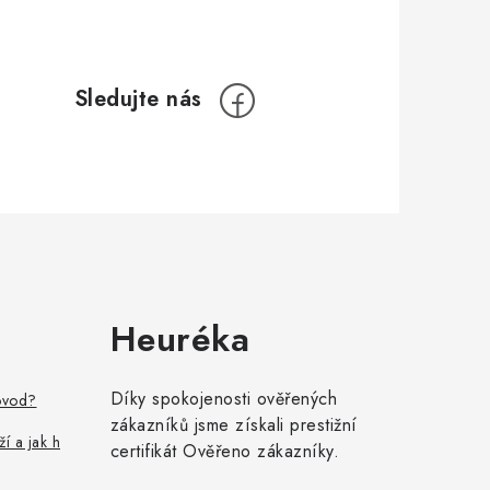
Heuréka
Díky spokojenosti ověřených
ovod?
zákazníků jsme získali prestižní
ží a jak h
certifikát Ověřeno zákazníky.