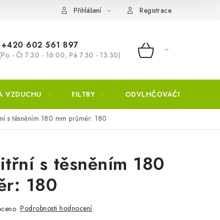
Přihlášení
Registrace
+420 602 561 897
(Po - Čt 7:30 - 16:00, Pá 7:30 - 13:30)
NÁKUPNÍ KOŠÍ
A VZDUCHU
FILTRY
ODVLHČOVAČE
ZVL
řní s těsněním 180 mm průměr: 180
itřní s těsněním 180
r: 180
Podrobnosti hodnocení
oceno