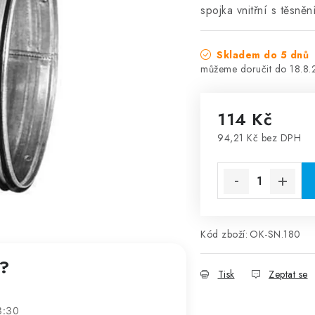
spojka vnitřní s těsně
Skladem do 5 dnů
18.8
114 Kč
94,21 Kč bez DPH
Měrná cena:
Kód zboží:
OK-SN.180
t?
Tisk
Zeptat se
3:30