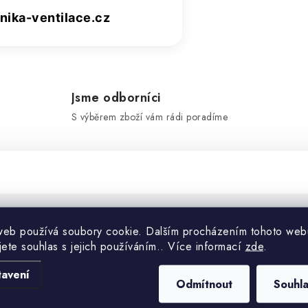
ika-ventilace.cz
Jsme odborníci
S výběrem zboží vám rádi poradíme
web používá soubory cookie. Dalším procházením tohoto web
Doplňko
jete souhlas s jejich používáním.. Více informací
zde
.
tavení
Kategorie
n - propylen pryž ). Slouží
Odmítnout
Souhl
ovaných i neizolovaných