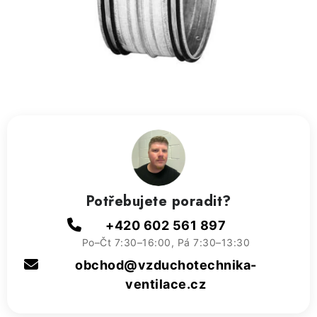
ZVLHČOVAČE VZDUCHU PRŮMYSLOVÉ
NAHŘÍVACÍ POLŠTÁŘEK S LÁVOVÝM PÍSKEM
VÝPRODEJ
O nás
Reference a zkušenosti
Rady a tipy
Doprava a platba
Kontakty
Potřebujete poradit?
+420 602 561 897
Po–Čt 7:30–16:00, Pá 7:30–13:30
obchod@vzduchotechnika-
ventilace.cz