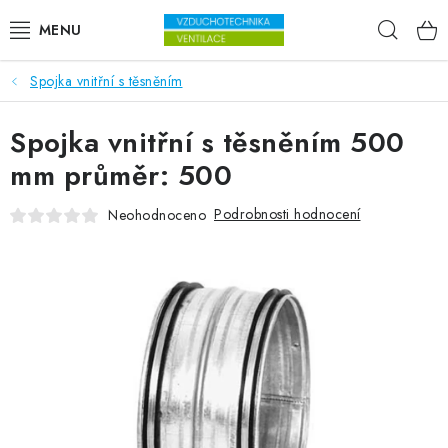
Přejít na obsah
Hleda
Spojka vnitřní s těsněním
VENTILÁTORY
Spojka vnitřní s těsněním 500
VZDUCHOTECHNIKA
mm průměr: 500
REKUPERACE
Podrobnosti hodnocení
Neohodnoceno
TOPENÍ A CHLAZENÍ
ÚPRAVA VZDUCHU
FILTRY
ODVLHČOVAČE