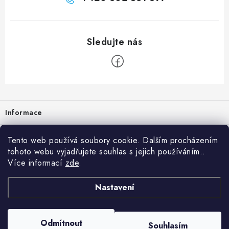
Zápatí
Informace
Prodejna
Tento web používá soubory cookie. Dalším procházením
tohoto webu vyjadřujete souhlas s jejich používáním..
Rady a tipy
Více informací
zde
.
Heuréka
Nastavení
Copyright 2026
vzduchotechnika-ventilace
. Všechna práva vyhrazena.
Odmítnout
Souhlasím
Vytvořil Shoptet