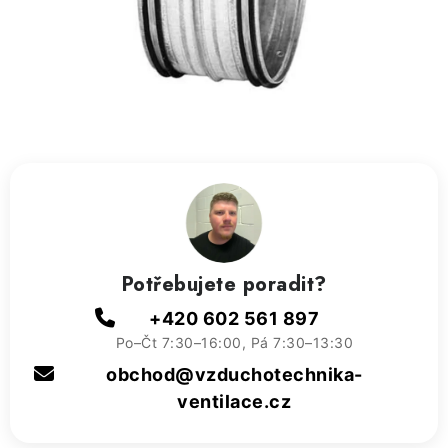
ZVLHČOVAČE VZDUCHU PRŮMYSLOVÉ
NAHŘÍVACÍ POLŠTÁŘEK S LÁVOVÝM PÍSKEM
VÝPRODEJ
O nás
Reference a zkušenosti
Rady a tipy
Doprava a platba
Kontakty
Potřebujete poradit?
+420 602 561 897
Po–Čt 7:30–16:00, Pá 7:30–13:30
obchod@vzduchotechnika-
ventilace.cz