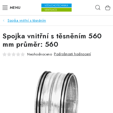
Přejít na obsah
Hleda
Spojka vnitřní s těsněním
VENTILÁTORY
Spojka vnitřní s těsněním 560
VZDUCHOTECHNIKA
mm průměr: 560
REKUPERACE
Podrobnosti hodnocení
Neohodnoceno
TOPENÍ A CHLAZENÍ
ÚPRAVA VZDUCHU
FILTRY
ODVLHČOVAČE