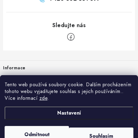
Zápatí
Informace
Prodejna
Tento web používá soubory cookie. Dalším procházením
tohoto webu vyjadřujete souhlas s jejich používáním..
Rady a tipy
Více informací
zde
.
Heuréka
Nastavení
Copyright 2026
vzduchotechnika-ventilace
. Všechna práva vyhrazena.
Odmítnout
Souhlasím
Vytvořil Shoptet