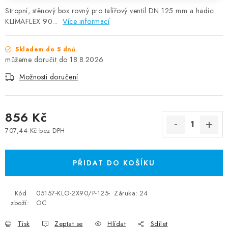
Stropní, stěnový box rovný pro talířový ventil DN 125 mm a hadici
KLIMAFLEX 90...
Více informací
Skladem do 5 dnů
18.8.2026
Možnosti doručení
856 Kč
707,44 Kč bez DPH
Měrná cena:
PŘIDAT DO KOŠÍKU
Kód
05157-KLO-2X90/P-125-
Záruka
:
24
zboží:
OC
Tisk
Zeptat se
Hlídat
Sdílet