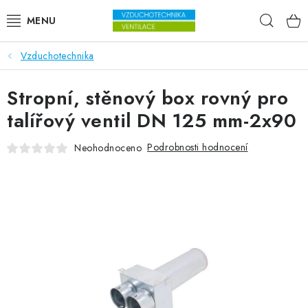
Přejít na obsah
Hleda
Vzduchotechnika
VENTILÁTORY
Stropní, stěnový box rovný pro
VZDUCHOTECHNIKA
talířový ventil DN 125 mm-2x90
REKUPERACE
Podrobnosti hodnocení
Neohodnoceno
TOPENÍ A CHLAZENÍ
ÚPRAVA VZDUCHU
FILTRY
ODVLHČOVAČE