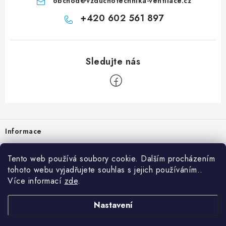
obchod
@
vzduchotechnika-ventilace.cz
+420 602 561 897
Zápatí
Informace
Prodejna
Tento web používá soubory cookie. Dalším procházením
tohoto webu vyjadřujete souhlas s jejich používáním..
Rady a tipy
Více informací
zde
.
Heuréka
Nastavení