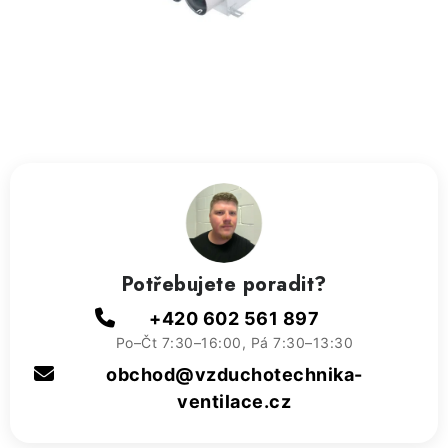
ZVLHČOVAČE VZDUCHU PRŮMYSLOVÉ
NAHŘÍVACÍ POLŠTÁŘEK S LÁVOVÝM PÍSKEM
VÝPRODEJ
O nás
Reference a zkušenosti
Rady a tipy
Doprava a platba
Kontakty
Potřebujete poradit?
+420 602 561 897
Po–Čt 7:30–16:00, Pá 7:30–13:30
obchod@vzduchotechnika-
ventilace.cz