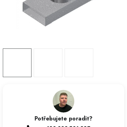
ZVLHČOVAČE VZDUCHU PRŮMYSLOVÉ
NAHŘÍVACÍ POLŠTÁŘEK S LÁVOVÝM PÍSKEM
VÝPRODEJ
O nás
Reference a zkušenosti
Rady a tipy
Doprava a platba
Kontakty
Potřebujete poradit?