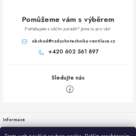
Pomůžeme vám s výběrem
Potřebujete s něčím poradit? Jsme tu pro vás!
obchod
@
vzduchotechnika-ventilace.cz
+420 602 561 897
Zápatí
Informace
Prodejna