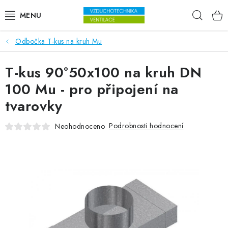
Přejít na obsah
Hleda
Odbočka T-kus na kruh Mu
VENTILÁTORY
T-kus 90°50x100 na kruh DN
VZDUCHOTECHNIKA
100 Mu - pro připojení na
REKUPERACE
tvarovky
TOPENÍ A CHLAZENÍ
Podrobnosti hodnocení
Neohodnoceno
ÚPRAVA VZDUCHU
FILTRY
ODVLHČOVAČE