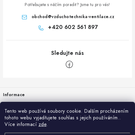
Potřebujete s něčím poradit? Jsme tu pro vás!
obchod
@
vzduchotechnika-ventilace.cz
+420 602 561 897
Zápatí
Informace
Prodejna
Tento web používá soubory cookie. Dalším procházením
tohoto webu vyjadřujete souhlas s jejich používáním..
Rady a tipy
Více informací
zde
.