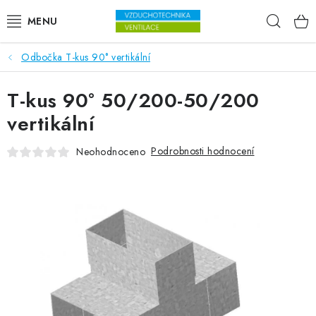
Přejít na obsah
Hleda
Odbočka T-kus 90° vertikální
VENTILÁTORY
T-kus 90° 50/200-50/200
VZDUCHOTECHNIKA
vertikální
REKUPERACE
Podrobnosti hodnocení
Neohodnoceno
TOPENÍ A CHLAZENÍ
ÚPRAVA VZDUCHU
FILTRY
ODVLHČOVAČE