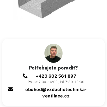
ZVLHČOVAČE VZDUCHU PRŮMYSLOVÉ
NAHŘÍVACÍ POLŠTÁŘEK S LÁVOVÝM PÍSKEM
VÝPRODEJ
O nás
Reference a zkušenosti
Rady a tipy
Doprava a platba
Kontakty
Potřebujete poradit?
+420 602 561 897
Po–Čt 7:30–16:00, Pá 7:30–13:30
obchod@vzduchotechnika-
ventilace.cz