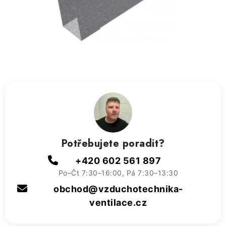
ZVLHČOVAČE VZDUCHU PRŮMYSLOVÉ
NAHŘÍVACÍ POLŠTÁŘEK S LÁVOVÝM PÍSKEM
VÝPRODEJ
O nás
Reference a zkušenosti
Rady a tipy
Doprava a platba
Kontakty
Potřebujete poradit?
+420 602 561 897
Po–Čt 7:30–16:00, Pá 7:30–13:30
obchod@vzduchotechnika-
ventilace.cz