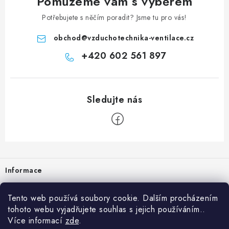
Pomůžeme vám s výběrem
Potřebujete s něčím poradit? Jsme tu pro vás!
obchod
@
vzduchotechnika-ventilace.cz
+420 602 561 897
Zápatí
Informace
Prodejna
Tento web používá soubory cookie. Dalším procházením
tohoto webu vyjadřujete souhlas s jejich používáním..
Rady a tipy
Více informací
zde
.