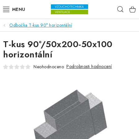
Přejít na obsah
Hleda
Odbočka T-kus 90° horizontální
VENTILÁTORY
T-kus 90°/50x200-50x100
VZDUCHOTECHNIKA
horizontální
REKUPERACE
Podrobnosti hodnocení
Neohodnoceno
TOPENÍ A CHLAZENÍ
ÚPRAVA VZDUCHU
FILTRY
ODVLHČOVAČE