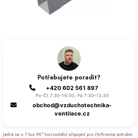
ZVLHČOVAČE VZDUCHU PRŮMYSLOVÉ
NAHŘÍVACÍ POLŠTÁŘEK S LÁVOVÝM PÍSKEM
VÝPRODEJ
O nás
Reference a zkušenosti
Rady a tipy
Doprava a platba
Kontakty
Potřebujete poradit?
+420 602 561 897
Po–Čt 7:30–16:00, Pá 7:30–13:30
obchod@vzduchotechnika-
ventilace.cz
Jedná se o T-kus 90° horizontální připojení pro čtyřhranné potrubní