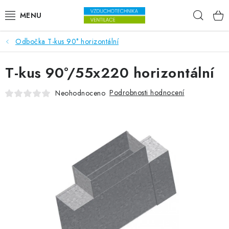
Přejít na obsah
Hleda
Odbočka T-kus 90° horizontální
VENTILÁTORY
T-kus 90°/55x220 horizontální
VZDUCHOTECHNIKA
Podrobnosti hodnocení
Neohodnoceno
REKUPERACE
TOPENÍ A CHLAZENÍ
ÚPRAVA VZDUCHU
FILTRY
ODVLHČOVAČE