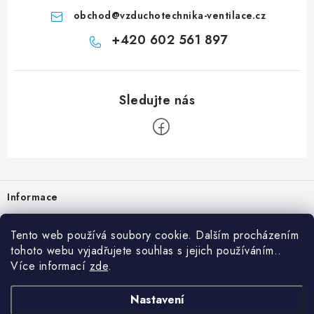
obchod
@
vzduchotechnika-ventilace.cz
+420 602 561 897
Zápatí
Informace
Prodejna
Tento web používá soubory cookie. Dalším procházením
tohoto webu vyjadřujete souhlas s jejich používáním..
Rady a tipy
Více informací
zde
.
Heuréka
Nastavení