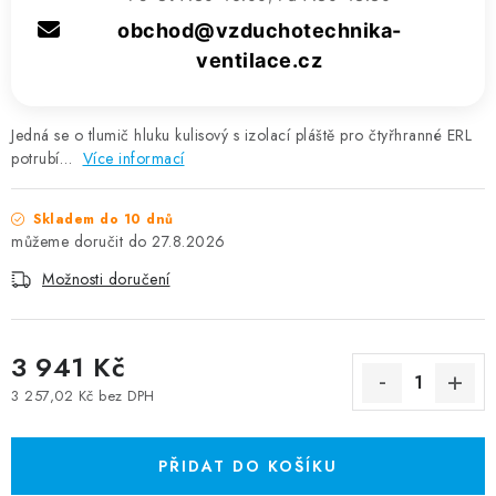
obchod@vzduchotechnika-
ventilace.cz
Jedná se o tlumič hluku kulisový s izolací pláště pro čtyřhranné ERL
potrubí…
Více informací
Skladem do 10 dnů
27.8.2026
Možnosti doručení
3 941 Kč
3 257,02 Kč bez DPH
Měrná cena:
PŘIDAT DO KOŠÍKU