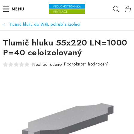
Přejít na obsah
Hleda
Tlumič hluku do WRL potrubí s izolací
VENTILÁTORY
Tlumič hluku 55x220 LN=1000
VZDUCHOTECHNIKA
P=40 celoizolovaný
REKUPERACE
Podrobnosti hodnocení
Neohodnoceno
TOPENÍ A CHLAZENÍ
ÚPRAVA VZDUCHU
FILTRY
ODVLHČOVAČE