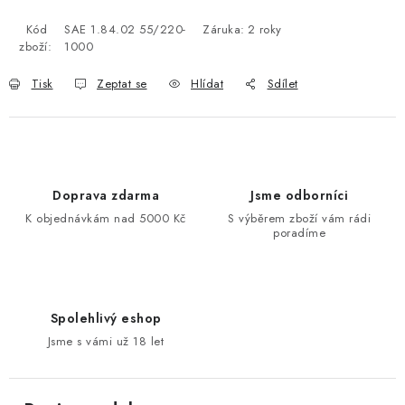
Kód
SAE 1.84.02 55/220-
Záruka
:
2 roky
zboží:
1000
Tisk
Zeptat se
Hlídat
Sdílet
Doprava zdarma
Jsme odborníci
K objednávkám nad 5000 Kč
S výběrem zboží vám rádi
poradíme
Spolehlivý eshop
Jsme s vámi už 18 let