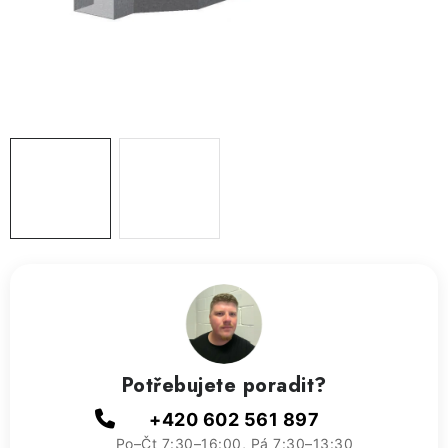
ZVLHČOVAČE VZDUCHU PRŮMYSLOVÉ
NAHŘÍVACÍ POLŠTÁŘEK S LÁVOVÝM PÍSKEM
VÝPRODEJ
O nás
Reference a zkušenosti
Rady a tipy
Doprava a platba
Kontakty
Potřebujete poradit?
+420 602 561 897
Po–Čt 7:30–16:00, Pá 7:30–13:30