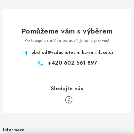
Pomůžeme vám s výběrem
Potřebujete s něčím poradit? Jsme tu pro vás!
obchod
@
vzduchotechnika-ventilace.cz
+420 602 561 897
Zápatí
Informace