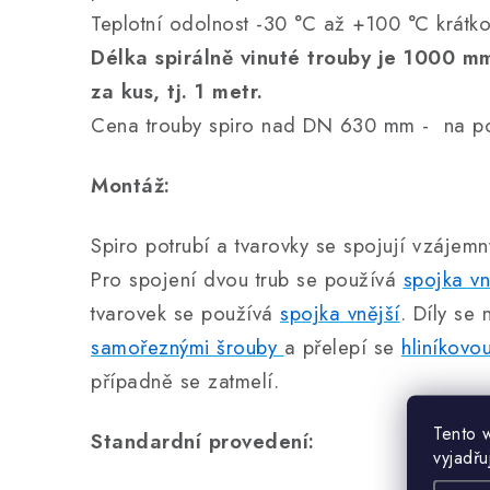
Teplotní odolnost -30 °C až +100 °C krát
Délka spirálně vinuté trouby je 1000 m
za kus, tj. 1 metr.
Cena trouby spiro nad DN 630 mm - na po
Montáž:
Spiro potrubí a tvarovky se spojují vzájem
Pro spojení dvou trub se používá
spojka vn
tvarovek se používá
spojka vnější
. Díly se 
samořeznými šrouby
a přelepí se
hliníkov
případně se zatmelí.
Tento 
Standardní provedení:
vyjadřu