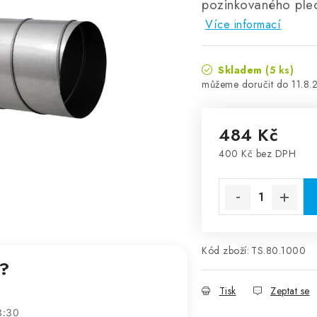
pozinkovaného ple
Více informací
Skladem
(5 ks)
11.8.
484 Kč
400 Kč bez DPH
Měrná cena:
Kód zboží:
TS.80.1000
t?
Tisk
Zeptat se
3:30