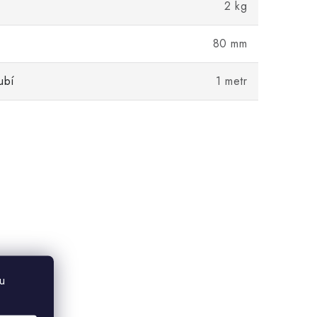
2 kg
80 mm
ubí
1 metr
u