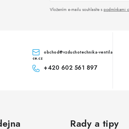
Vložením e-mailu souhlasíte s
podmínkami o
obchod
@
vzduchotechnika-ventila
ce.cz
+420 602 561 897
dejna
Rady a tipy