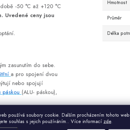
Hmotnost
kodobě -50 °C až +120 °C
m. Uvedené ceny jsou
Průměr
ptání.
Délka potr
ným zasunutím do sebe.
itřní
a pro spojení dvou
nýtují nebo spojují
ou páskou
(ALU- páskou),
web používá soubory cookie. Dalším procházením tohoto web
jete souhlas s jejich používáním.. Více informací
zde
.