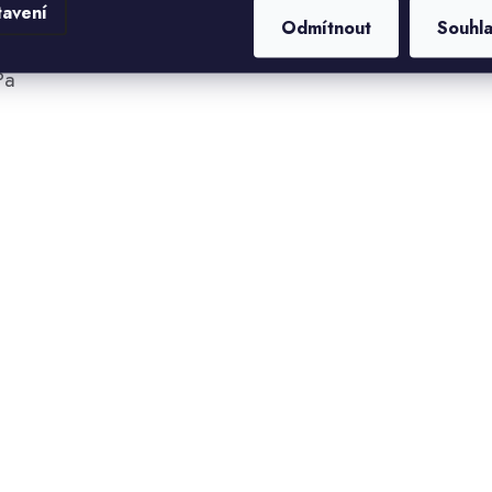
tavení
Odmítnout
Souhl
Pa