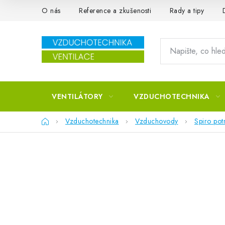
Přejít na obsah
O nás
Reference a zkušenosti
Rady a tipy
VENTILÁTORY
VZDUCHOTECHNIKA
Domů
Vzduchotechnika
Vzduchovody
Spiro pot