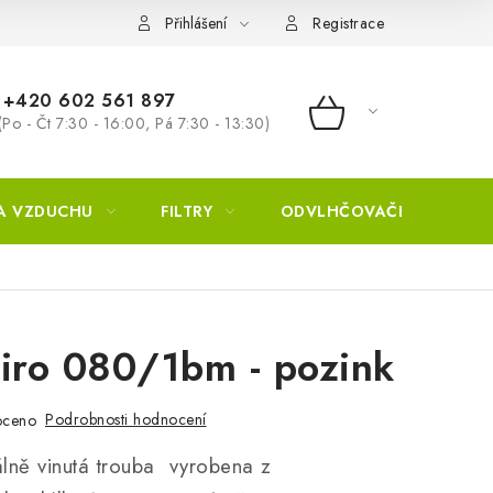
Přihlášení
Registrace
+420 602 561 897
(Po - Čt 7:30 - 16:00, Pá 7:30 - 13:30)
NÁKUPNÍ KOŠÍ
A VZDUCHU
FILTRY
ODVLHČOVAČE
ZVL
iro 080/1bm - pozink
Podrobnosti hodnocení
oceno
álně vinutá trouba vyrobena z