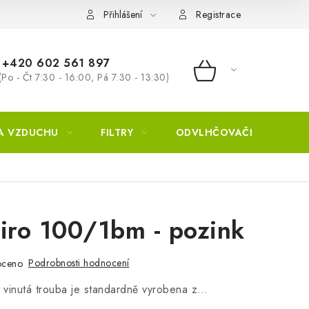
Přihlášení
Registrace
+420 602 561 897
(Po - Čt 7:30 - 16:00, Pá 7:30 - 13:30)
NÁKUPNÍ KOŠÍ
A VZDUCHU
FILTRY
ODVLHČOVAČE
ZVL
iro 100/1bm - pozink
Podrobnosti hodnocení
oceno
ě vinutá trouba je standardně vyrobena z…