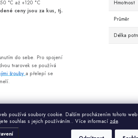
-50 °C až +120 °C
Hmotnost
dené ceny jsou za kus, tj.
Průměr
Délka potr
sunutím do sebe. Pro spojení
 dvou tvarovek se používá
ými šrouby
a přelepí se
melí.
web používá soubory cookie. Dalším procházením tohoto web
jete souhlas s jejich používáním.. Více informací
zde
.
tavení
Odmítnout
Souhl