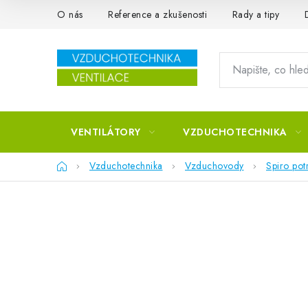
Přejít na obsah
O nás
Reference a zkušenosti
Rady a tipy
VENTILÁTORY
VZDUCHOTECHNIKA
Domů
Vzduchotechnika
Vzduchovody
Spiro pot