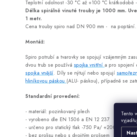
Teplotní odolnost -30 °C až +100 °C krátkodobě 
Délka spirálně vinuté trouby je 1000 mm. Uve
1 metr.
Cena trouby spiro nad DN 900 mm - na poptání.
Montáž:
Spiro potrubí a tvarovky se spojují vzájemným za
dvou trub se používá
spojka vnitřní
a pro spojení
spojka vnější
. Díly se nýtují nebo spojují
samořezn
hliníkovou páskou
(ALU- páskou), případně se zat
Standardní provedení:
- materiál: pozinkovaný plech
Tento 
- vyrobeno dle EN 1506 a EN 12 237
vyjadřu
- určeno pro statický tlak -750 Pa/ +2000 Pa
Nas
- bez prolisu nebo s dvojitým prolisem