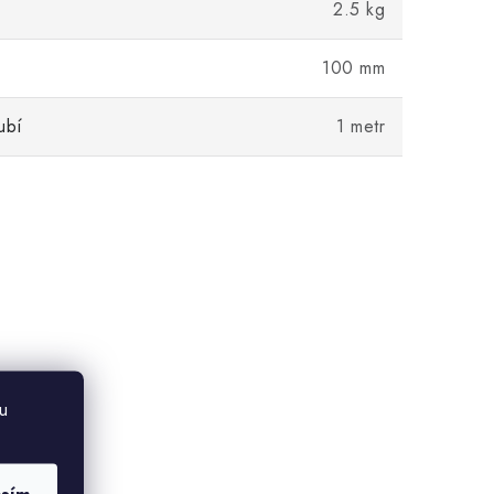
2.5 kg
100 mm
ubí
1 metr
u
asím