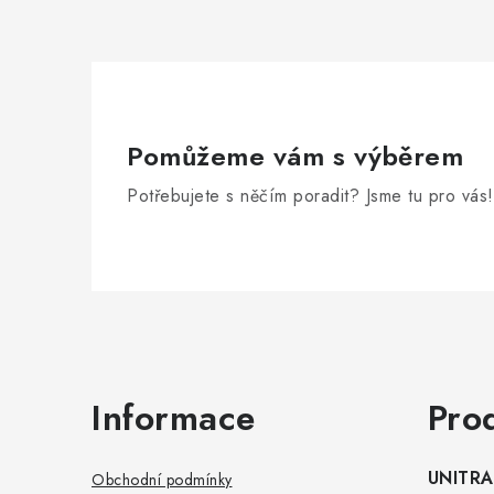
Pomůžeme vám s výběrem
Potřebujete s něčím poradit? Jsme tu pro vás!
Zápatí
Informace
Pro
UNITRAD
Obchodní podmínky