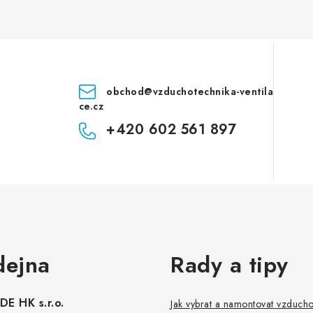
obchod
@
vzduchotechnika-ventila
ce.cz
+420 602 561 897
dejna
Rady a tipy
E HK s.r.o.
Jak vybrat a namontovat vzduch