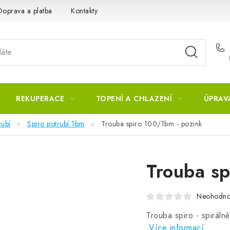
Doprava a platba
Kontakty
REKUPERACE
TOPENÍ A CHLAZENÍ
ÚPRAV
rubí
Spiro potrubí 1bm
Trouba spiro 100/1bm - pozink
Trouba sp
Neohodn
Trouba spiro - spiráln
Více informací