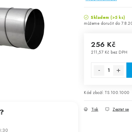
Skladem
(>5 ks)
7.8.
256 Kč
211,57 Kč bez DPH
Měrná cena:
Kód zboží:
TS.100.1000
Tisk
Zeptat se
t?
3:30