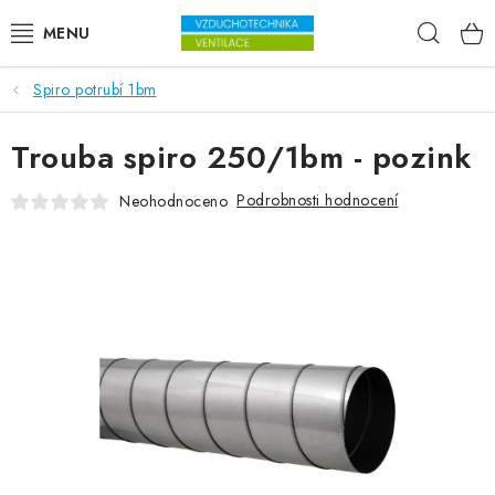
Přejít na obsah
Hleda
Spiro potrubí 1bm
VENTILÁTORY
Trouba spiro 250/1bm - pozink
VZDUCHOTECHNIKA
Podrobnosti hodnocení
Neohodnoceno
REKUPERACE
TOPENÍ A CHLAZENÍ
ÚPRAVA VZDUCHU
FILTRY
ODVLHČOVAČE