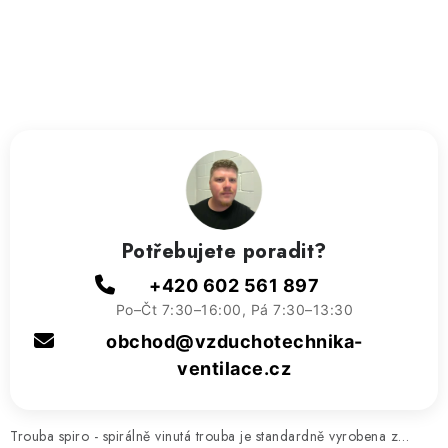
ZVLHČOVAČE VZDUCHU PRŮMYSLOVÉ
NAHŘÍVACÍ POLŠTÁŘEK S LÁVOVÝM PÍSKEM
VÝPRODEJ
O nás
Reference a zkušenosti
Rady a tipy
Doprava a platba
Kontakty
Potřebujete poradit?
+420 602 561 897
Po–Čt 7:30–16:00, Pá 7:30–13:30
obchod@vzduchotechnika-
ventilace.cz
Trouba spiro - spirálně vinutá trouba je standardně vyrobena z…