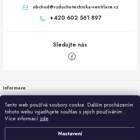
obchod
@
vzduchotechnika-ventilace.cz
+420 602 561 897
Zápatí
Informace
Prodejna
Tento web používá soubory cookie. Dalším procházením
tohoto webu vyjadřujete souhlas s jejich používáním..
Rady a tipy
Více informací
zde
.
Heuréka
Nastavení