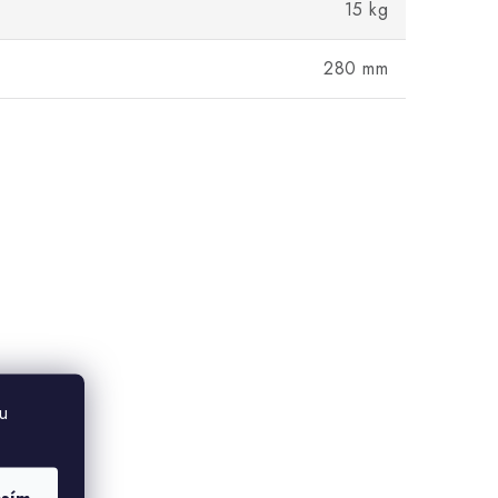
15 kg
280 mm
u
asím