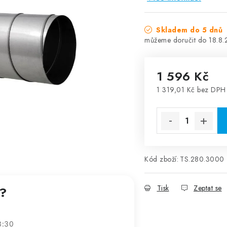
Skladem do 5 dnů
18.8
1 596 Kč
1 319,01 Kč bez DPH
Měrná cena:
Kód zboží:
TS.280.3000
Tisk
Zeptat se
t?
3:30