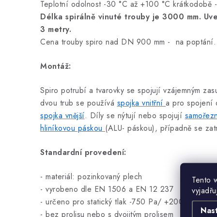
Teplotní odolnost -30 °C až +100 °C krátkodobě 
Délka spirálně vinuté trouby je 3000 mm. Uve
3 metry.
Cena trouby spiro nad DN 900 mm - na poptání.
Montáž:
Spiro potrubí a tvarovky se spojují vzájemným za
dvou trub se používá
spojka vnitřní
a pro spojení
spojka vnější
. Díly se nýtují nebo spojují
samořezn
hliníkovou páskou
(ALU- páskou), případně se zat
Standardní provedení:
- materiál: pozinkovaný plech
Tento 
- vyrobeno dle EN 1506 a EN 12 237
vyjadřu
- určeno pro statický tlak -750 Pa/ +2000 Pa
Nas
- bez prolisu nebo s dvojitým prolisem