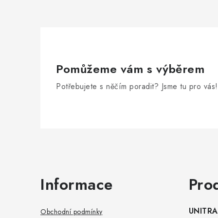
Pomůžeme vám s výběrem
Potřebujete s něčím poradit? Jsme tu pro vás!
Zápatí
Informace
Pro
UNITRAD
Obchodní podmínky