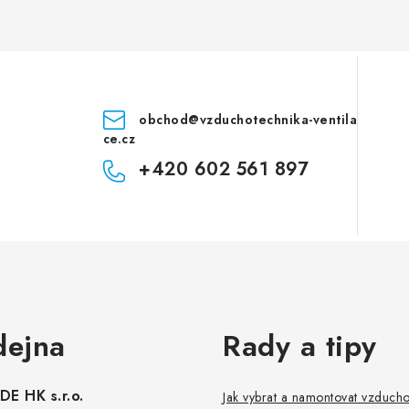
obchod
@
vzduchotechnika-ventila
ce.cz
+420 602 561 897
dejna
Rady a tipy
E HK s.r.o.
Jak vybrat a namontovat vzduch