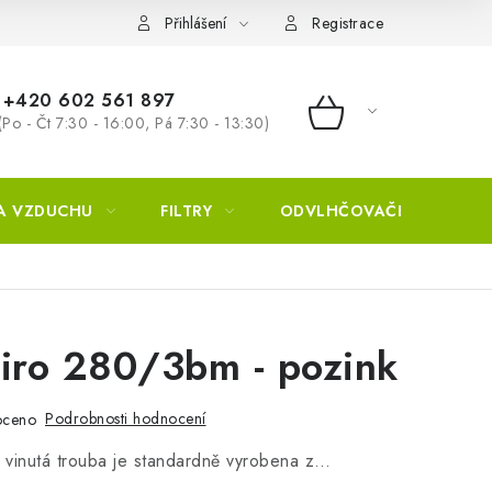
Přihlášení
Registrace
+420 602 561 897
(Po - Čt 7:30 - 16:00, Pá 7:30 - 13:30)
NÁKUPNÍ KOŠÍ
A VZDUCHU
FILTRY
ODVLHČOVAČE
ZVL
piro 280/3bm - pozink
Podrobnosti hodnocení
oceno
ě vinutá trouba je standardně vyrobena z…