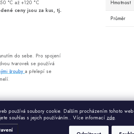
-50 °C až +120 °C
Hmotnost
dené ceny jsou za kus, tj.
Průměr
sunutím do sebe. Pro spojení
 dvou tvarovek se používá
ými šrouby
a přelepí se
melí.
web používá soubory cookie. Dalším procházením tohoto web
jete souhlas s jejich používáním.. Více informací
zde
.
tavení
Odmítnout
Souhl