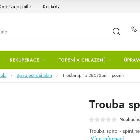
Doprava a platba
Kontakty
REKUPERACE
TOPENÍ A CHLAZENÍ
ÚPRAV
rubí
Spiro potrubí 3bm
Trouba spiro 280/3bm - pozink
Trouba s
Neohodn
Trouba spiro - spiráln
Více informací