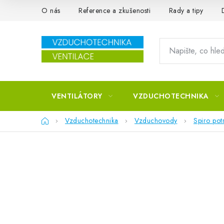
Přejít na obsah
O nás
Reference a zkušenosti
Rady a tipy
VENTILÁTORY
VZDUCHOTECHNIKA
Domů
Vzduchotechnika
Vzduchovody
Spiro pot