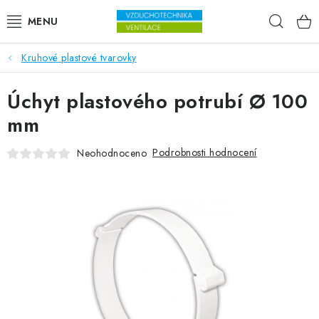
Přejít na obsah
Hleda
Kruhové plastové tvarovky
VENTILÁTORY
Úchyt plastového potrubí Ø 100
VZDUCHOTECHNIKA
mm
REKUPERACE
Podrobnosti hodnocení
Neohodnoceno
TOPENÍ A CHLAZENÍ
ÚPRAVA VZDUCHU
FILTRY
ODVLHČOVAČE