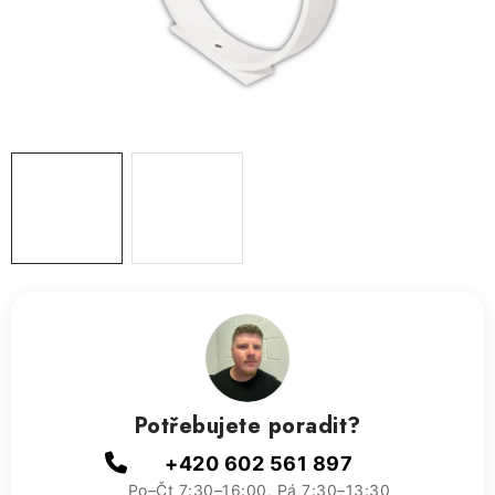
ZVLHČOVAČE VZDUCHU PRŮMYSLOVÉ
NAHŘÍVACÍ POLŠTÁŘEK S LÁVOVÝM PÍSKEM
VÝPRODEJ
O nás
Reference a zkušenosti
Rady a tipy
Doprava a platba
Kontakty
Potřebujete poradit?
+420 602 561 897
Po–Čt 7:30–16:00, Pá 7:30–13:30