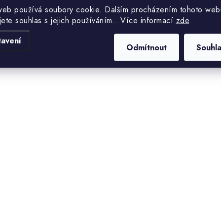
Hmotnost
web používá soubory cookie. Dalším procházením tohoto web
hnické informace o WRL
jete souhlas s jejich používáním.. Více informací
zde
.
Vyberte va
tavení
Odmítnout
Souhl