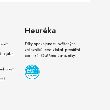
Heuréka
Díky spokojenosti ověřených
ovod?
zákazníků jsme získali prestižní
ží a jak h
certifikát Ověřeno zákazníky.
jednotku?
omě