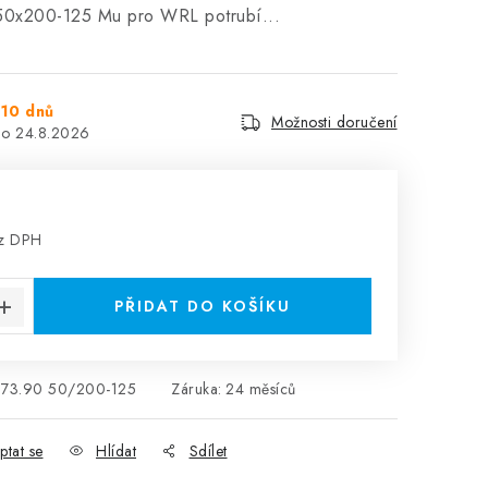
50x200-125 Mu pro WRL potrubí...
10 dnů
Možnosti doručení
24.8.2026
ez DPH
:
PŘIDAT DO KOŠÍKU
.73.90 50/200-125
Záruka
:
24 měsíců
ptat se
Hlídat
Sdílet