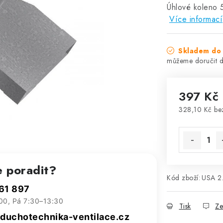
Úhlové koleno 
Více informací
Skladem do 
397 Kč
328,10 Kč b
Měrná cena
e poradit?
Kód zboží:
USA 2
61 897
00, Pá 7:30–13:30
Tisk
Ze
uchotechnika-ventilace.cz