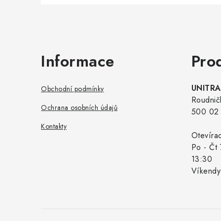
Zápatí
Informace
Pro
UNITRAD
Obchodní podmínky
Roudnič
Ochrana osobních údajů
500 02 
Kontakty
Otevíra
Po - Čt 
13:30
Víkendy