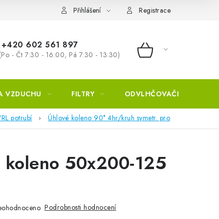
Přihlášení
Registrace
+420 602 561 897
(Po - Čt 7:30 - 16:00, Pá 7:30 - 13:30)
NÁKUPNÍ KOŠÍ
A VZDUCHU
FILTRY
ODVLHČOVAČE
ZVL
RL potrubí
Úhlové koleno 90° 4hr/kruh symetr. pro
é koleno 50x200-125
Podrobnosti hodnocení
eohodnoceno