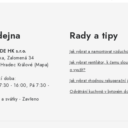
dejna
Rady a tipy
E HK s.r.o.
Jak vybrat a namontovat vzduch
ka, Zalomená 34
Jak vybrat ventilátor, k čemu slou
Hradec Králové (Mapa)
o využít?
cí doba:
Jak vybrat vhodnou rekuperační 
7:30 - 16:00, Pá 7:30 -
Odvětrání kuchyně v bytovém d
 a svátky - Zavřeno