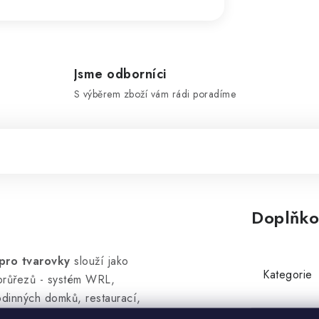
Jsme odborníci
S výběrem zboží vám rádi poradíme
Doplňko
pro tvarovky
slouží jako
Kategorie
průřezů - systém WRL,
odinných domků, restaurací,
 rozměrech: 50 x 100 mm, 50