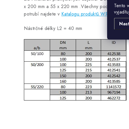
Tento 
x 200 mm a 55 x 220 mm .Všechny podrobné tec
vyjadřu
potrubí najdete v
Katalogu produktů WRL.
Nas
Nástrčné délky L2 = 40 mm