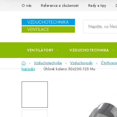
Přejít na obsah
O nás
Reference a zkušenosti
Rady a tipy
VENTILÁTORY
VZDUCHOTECHNIKA
Domů
Vzduchotechnika
Vzduchovody
Čtyřhran
tvarovky
Úhlové koleno 50x200-125 Mu