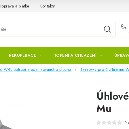
Doprava a platba
Kontakty
REKUPERACE
TOPENÍ A CHLAZENÍ
ÚPRAV
né WRL potrubí z pozinkovaného plechu
Tvarovky pro čtyřhranné W
Úhlov
Mu
N