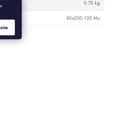
0.73 kg
u
riantu
50x200-125 Mu
asím