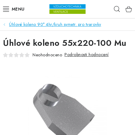
Přejít na obsah
Hleda
Úhlové koleno 90° 4hr/kruh symetr. pro tvarovky
VENTILÁTORY
Úhlové koleno 55x220-100 Mu
VZDUCHOTECHNIKA
Podrobnosti hodnocení
Neohodnoceno
REKUPERACE
TOPENÍ A CHLAZENÍ
ÚPRAVA VZDUCHU
FILTRY
ODVLHČOVAČE