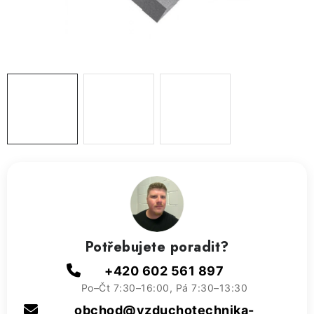
ZVLHČOVAČE VZDUCHU PRŮMYSLOVÉ
NAHŘÍVACÍ POLŠTÁŘEK S LÁVOVÝM PÍSKEM
VÝPRODEJ
O nás
Reference a zkušenosti
Rady a tipy
Doprava a platba
Kontakty
Potřebujete poradit?
+420 602 561 897
Po–Čt 7:30–16:00, Pá 7:30–13:30
obchod@vzduchotechnika-