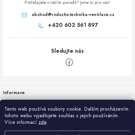
Potřebujete s něčím poradit? Jsme tu pro vás!
obchod
@
vzduchotechnika-ventilace.cz
+420 602 561 897
Zápatí
Informace
Prodejna
Tento web používá soubory cookie. Dalším procházením
tohoto webu vyjadřujete souhlas s jejich používáním..
Rady a tipy
Více informací
zde
.
Heuréka