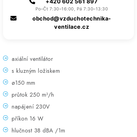
+420 602 561 897
Po–Čt 7:30–16:00, Pá 7:30–13:30
obchod@vzduchotechnika-
ventilace.cz
axiální ventilátor
s kluzným ložiskem
ø150 mm
průtok 250 m³/h
napájení 230V
příkon 16 W
hlučnost 38 dBA /1m