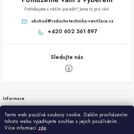
Potřebujete s něčím poradit? Jsme tu pro vás!
obchod
@
vzduchotechnika-ventilace.cz
+420 602 561 897
Zápatí
Informace
Prodejna
Tento web používá soubory cookie. Dalším procházením
tohoto webu vyjadřujete souhlas s jejich používáním..
Rady a tipy
Více informací
zde
.