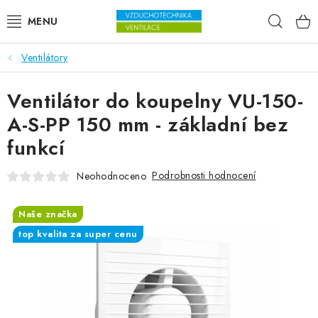
Přejít na obsah
Hleda
Ventilátory
VENTILÁTORY
Ventilátor do koupelny VU-150-
VZDUCHOTECHNIKA
A-S-PP 150 mm - základní bez
REKUPERACE
funkcí
TOPENÍ A CHLAZENÍ
Podrobnosti hodnocení
Neohodnoceno
ÚPRAVA VZDUCHU
Naše značka
top kvalita za super cenu
FILTRY
ODVLHČOVAČE