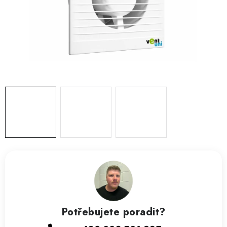
ZVLHČOVAČE VZDUCHU PRŮMYSLOVÉ
NAHŘÍVACÍ POLŠTÁŘEK S LÁVOVÝM PÍSKEM
VÝPRODEJ
O nás
Reference a zkušenosti
Rady a tipy
Doprava a platba
Kontakty
Potřebujete poradit?