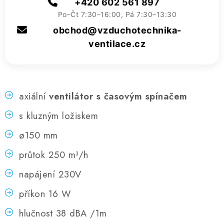
+420 602 561 897
Po–Čt 7:30–16:00, Pá 7:30–13:30
obchod@vzduchotechnika-
ventilace.cz
axiální
ventilátor s časovým spínačem
s kluzným ložiskem
ø150 mm
průtok 250 m³/h
napájení 230V
příkon 16 W
hlučnost 38 dBA /1m