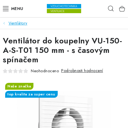
Přejít na obsah
Hleda
Ventilátory
VENTILÁTORY
Ventilátor do koupelny VU-150-
VZDUCHOTECHNIKA
A-S-T01 150 mm - s časovým
REKUPERACE
spínačem
TOPENÍ A CHLAZENÍ
Podrobnosti hodnocení
Neohodnoceno
ÚPRAVA VZDUCHU
Naše značka
top kvalita za super cenu
FILTRY
ODVLHČOVAČE