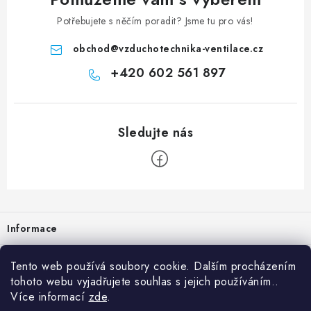
Potřebujete s něčím poradit? Jsme tu pro vás!
obchod
@
vzduchotechnika-ventilace.cz
+420 602 561 897
Zápatí
Informace
Prodejna
Tento web používá soubory cookie. Dalším procházením
tohoto webu vyjadřujete souhlas s jejich používáním..
Rady a tipy
Více informací
zde
.