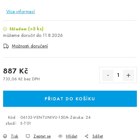
Více informací
(>5 ks)
Skladem
11.8.2026
Možnosti doručení
887 Kč
733,06 Kč bez DPH
Měrná cena:
PŘIDAT DO KOŠÍKU
Kód
06133-VENTUNIVU-150A-
Záruka
:
24
zboží:
S-T01
Tisk
Zeptat se
Hlídat
Sdílet