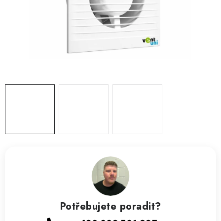
ZVLHČOVAČE VZDUCHU PRŮMYSLOVÉ
NAHŘÍVACÍ POLŠTÁŘEK S LÁVOVÝM PÍSKEM
VÝPRODEJ
O nás
Reference a zkušenosti
Rady a tipy
Doprava a platba
Kontakty
Potřebujete poradit?