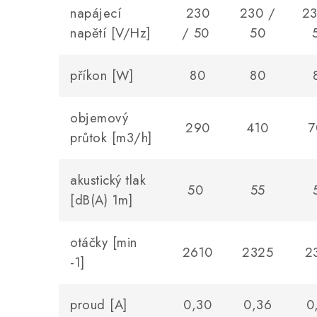
napájecí
230
230 /
23
napětí [V/Hz]
/ 50
50
příkon [W]
80
80
objemový
290
410
7
průtok [m3/h]
akustický tlak
50
55
[dB(A) 1m]
otáčky [min
2610
2325
2
-1]
proud [A]
0,30
0,36
0