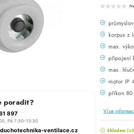
N
průmyslový
korpus z 
max. výk
připojení
max. hluč
motor IP 
příkon 8
e poradit?
Více informac
61 897
00, Pá 7:30–13:30
uchotechnika-ventilace.cz
Skladem
(>5