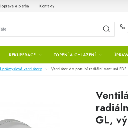
Doprava a platba
Kontakty
REKUPERACE
TOPENÍ A CHLAZENÍ
ÚPRAV
í průmyslové ventilátory
Ventilátor do potrubí radiální Vent uni 
Ventil
radiál
GL, v