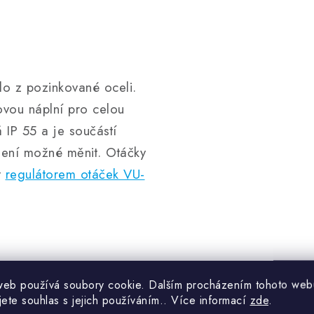
o z pozinkované oceli.
ovou náplní pro celou
 IP 55 a je součástí
není možné měnit. Otáčky
t
regulátorem otáček VU-
y vzduchu s větší
web používá soubory cookie. Dalším procházením tohoto web
jete souhlas s jejich používáním.. Více informací
zde
.