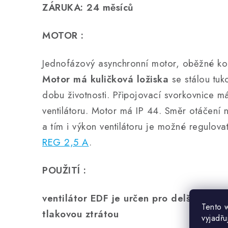
ZÁRUKA: 24 měsíců
MOTOR :
Jednofázový asynchronní motor, oběžné kol
Motor má kuličková ložiska
se stálou tuk
dobu životnosti. Připojovací svorkovnice má
ventilátoru. Motor má IP 44. Směr otáčení 
a tím i výkon ventilátoru je možné regulova
REG 2,5 A
.
POUŽITÍ :
ventilátor EDF je určen pro delší rozvod
Tento 
tlakovou ztrátou
vyjadřu