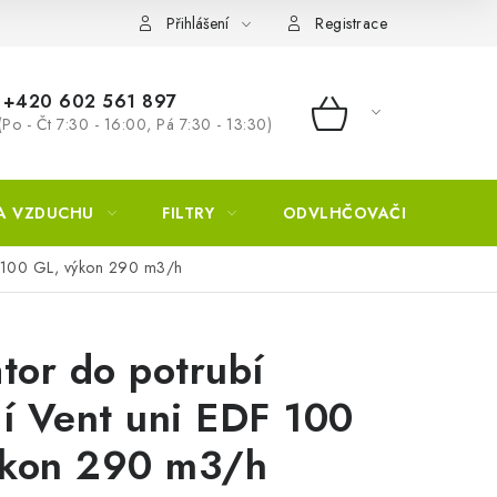
Přihlášení
Registrace
+420 602 561 897
(Po - Čt 7:30 - 16:00, Pá 7:30 - 13:30)
NÁKUPNÍ KOŠÍ
A VZDUCHU
FILTRY
ODVLHČOVAČE
ZVL
EDF 100 GL, výkon 290 m3/h
átor do potrubí
ní Vent uni EDF 100
ýkon 290 m3/h