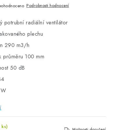
Podrobnosti hodnocení
eohodnoceno
 potrubní radiální ventilátor
lakovaného plechu
on 290 m3/h
 k průměru 100 mm
nost 50 dB
44
0 W
í
 ks)
Možnosti doručení