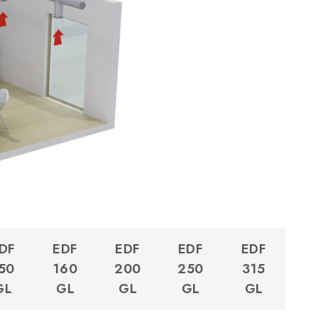
DF
EDF
EDF
EDF
EDF
50
160
200
250
315
GL
GL
GL
GL
GL