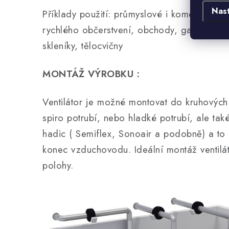
Nas
Příklady použití: průmyslové i komerční obje
rychlého občerstvení, obchody, garáže, díln
skleníky, tělocvičny
MONTÁŽ VÝROBKU :
Ventilátor je možné montovat do kruhovýc
spiro potrubí, nebo hladké potrubí, ale ta
hadic ( Semiflex, Sonoair a podobně) a to 
konec vzduchovodu. Ideální montáž ventilá
polohy.