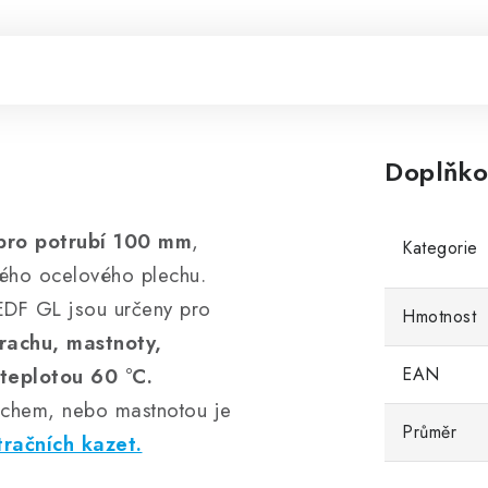
Doplňko
 pro potrubí 100 mm
,
Kategorie
ného ocelového plechu.
i EDF GL jsou určeny pro
Hmotnost
rachu, mastnoty,
teplotou 60 °C.
EAN
achem, nebo mastnotou je
Průměr
tračních kazet.