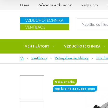
Přejít na obsah
O nás
Reference a zkušenosti
Rady a tipy
VENTILÁTORY
VZDUCHOTECHNIKA
Domů
Ventilátory
Průmyslové ventilátory
Potrubn
Naše značka
top kvalita za super cenu