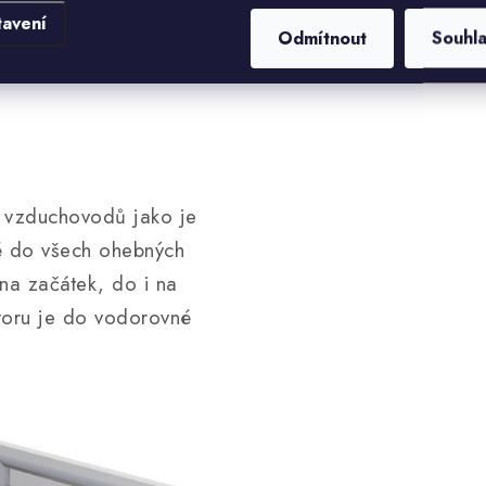
tavení
kty, restaurace, stánky
Odmítnout
Souhl
y, sklepy, šatny, farmy,
h vzduchovodů jako je
ké do všech ohebných
na začátek, do i na
toru je do vodorovné