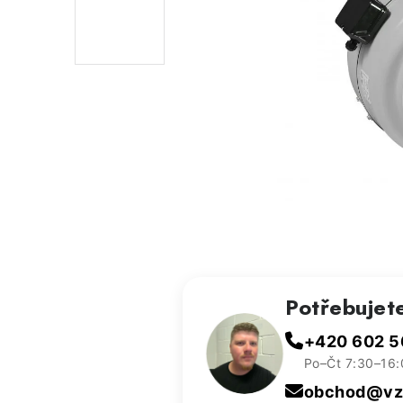
Potřebujet
+420 602 5
Po–Čt 7:30–16:
obchod@vzd