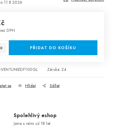
11.8.2026
Kč
 bez DPH
:
PŘIDAT DO KOŠÍKU
-VENTUNIEDF100GL
Záruka
:
24
ptat se
Hlídat
Sdílet
Spolehlivý eshop
Jsme s vámi už 18 let