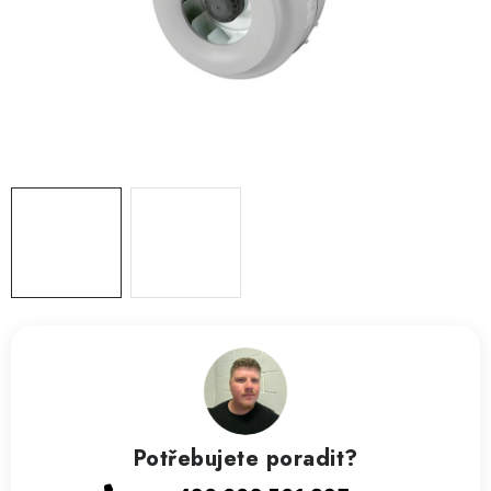
ZVLHČOVAČE VZDUCHU PRŮMYSLOVÉ
NAHŘÍVACÍ POLŠTÁŘEK S LÁVOVÝM PÍSKEM
VÝPRODEJ
O nás
Reference a zkušenosti
Rady a tipy
Doprava a platba
Kontakty
Potřebujete poradit?