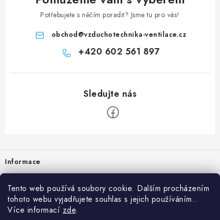
Potřebujete s něčím poradit? Jsme tu pro vás!
obchod
@
vzduchotechnika-ventilace.cz
+420 602 561 897
Zápatí
Informace
Prodejna
Tento web používá soubory cookie. Dalším procházením
tohoto webu vyjadřujete souhlas s jejich používáním..
Rady a tipy
Více informací
zde
.