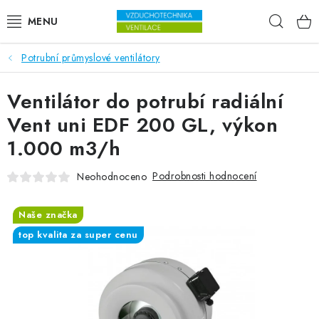
Přejít na obsah
Hleda
Potrubní průmyslové ventilátory
VENTILÁTORY
Ventilátor do potrubí radiální
VZDUCHOTECHNIKA
Vent uni EDF 200 GL, výkon
REKUPERACE
1.000 m3/h
TOPENÍ A CHLAZENÍ
Podrobnosti hodnocení
Neohodnoceno
ÚPRAVA VZDUCHU
Naše značka
top kvalita za super cenu
FILTRY
ODVLHČOVAČE