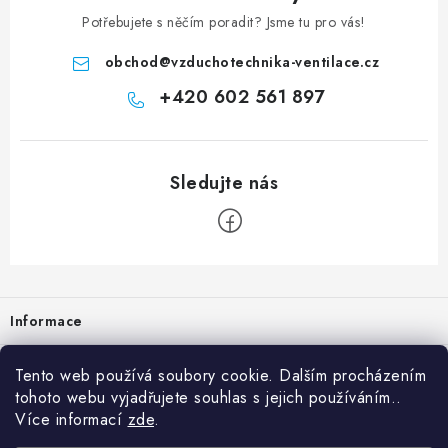
Potřebujete s něčím poradit? Jsme tu pro vás!
obchod
@
vzduchotechnika-ventilace.cz
+420 602 561 897
Zápatí
Informace
Prodejna
Tento web používá soubory cookie. Dalším procházením
tohoto webu vyjadřujete souhlas s jejich používáním..
Rady a tipy
Více informací
zde
.