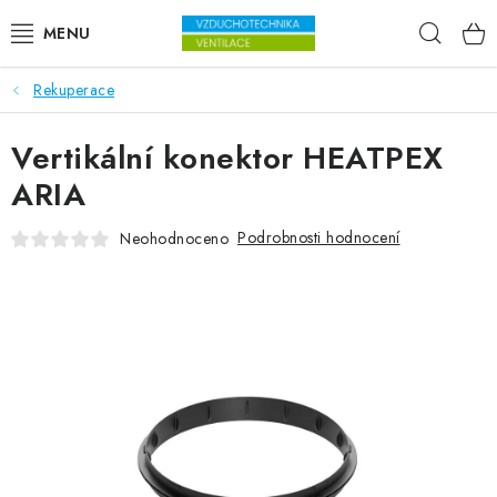
Přejít na obsah
Hleda
Rekuperace
VENTILÁTORY
Vertikální konektor HEATPEX
VZDUCHOTECHNIKA
ARIA
REKUPERACE
Podrobnosti hodnocení
Neohodnoceno
TOPENÍ A CHLAZENÍ
ÚPRAVA VZDUCHU
FILTRY
ODVLHČOVAČE