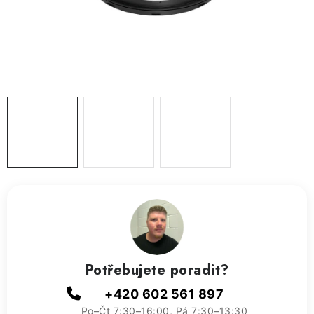
ZVLHČOVAČE VZDUCHU PRŮMYSLOVÉ
NAHŘÍVACÍ POLŠTÁŘEK S LÁVOVÝM PÍSKEM
VÝPRODEJ
O nás
Reference a zkušenosti
Rady a tipy
Doprava a platba
Kontakty
Potřebujete poradit?
+420 602 561 897
Po–Čt 7:30–16:00, Pá 7:30–13:30