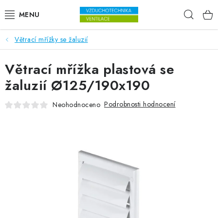
Přejít na obsah
Hleda
Větrací mřížky se žaluzií
VENTILÁTORY
Větrací mřížka plastová se
VZDUCHOTECHNIKA
žaluzií Ø125/190x190
REKUPERACE
Podrobnosti hodnocení
Neohodnoceno
TOPENÍ A CHLAZENÍ
ÚPRAVA VZDUCHU
FILTRY
ODVLHČOVAČE