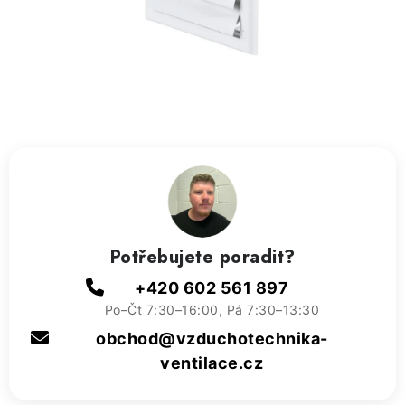
ZVLHČOVAČE VZDUCHU PRŮMYSLOVÉ
NAHŘÍVACÍ POLŠTÁŘEK S LÁVOVÝM PÍSKEM
VÝPRODEJ
O nás
Reference a zkušenosti
Rady a tipy
Doprava a platba
Kontakty
Potřebujete poradit?
+420 602 561 897
Po–Čt 7:30–16:00, Pá 7:30–13:30
obchod@vzduchotechnika-
ventilace.cz