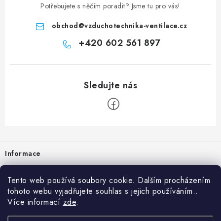
Potřebujete s něčím poradit? Jsme tu pro vás!
obchod
@
vzduchotechnika-ventilace.cz
+420 602 561 897
Zápatí
Informace
Prodejna
Tento web používá soubory cookie. Dalším procházením
tohoto webu vyjadřujete souhlas s jejich používáním..
Rady a tipy
Více informací
zde
.