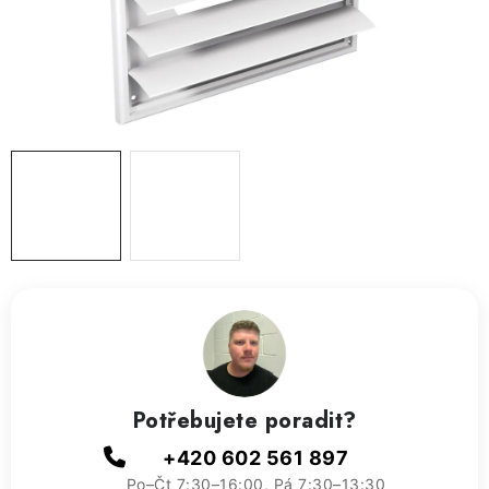
ZVLHČOVAČE VZDUCHU PRŮMYSLOVÉ
NAHŘÍVACÍ POLŠTÁŘEK S LÁVOVÝM PÍSKEM
VÝPRODEJ
O nás
Reference a zkušenosti
Rady a tipy
Doprava a platba
Kontakty
Potřebujete poradit?
+420 602 561 897
Po–Čt 7:30–16:00, Pá 7:30–13:30