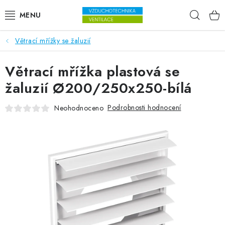
Přejít na obsah
Hleda
Větrací mřížky se žaluzií
VENTILÁTORY
Větrací mřížka plastová se
VZDUCHOTECHNIKA
žaluzií Ø200/250x250-bílá
REKUPERACE
Podrobnosti hodnocení
Neohodnoceno
TOPENÍ A CHLAZENÍ
ÚPRAVA VZDUCHU
FILTRY
ODVLHČOVAČE