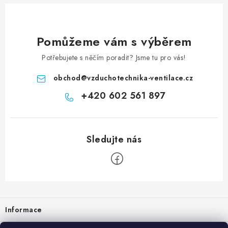
Pomůžeme vám s výběrem
Potřebujete s něčím poradit? Jsme tu pro vás!
obchod
@
vzduchotechnika-ventilace.cz
+420 602 561 897
Zápatí
Informace