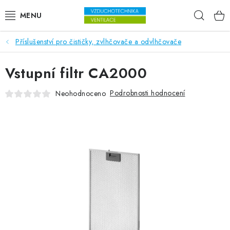
Přejít na obsah
Hleda
Příslušenství pro čističky, zvlhčovače a odvlhčovače
VENTILÁTORY
Vstupní filtr CA2000
VZDUCHOTECHNIKA
Podrobnosti hodnocení
Neohodnoceno
REKUPERACE
TOPENÍ A CHLAZENÍ
ÚPRAVA VZDUCHU
FILTRY
ODVLHČOVAČE