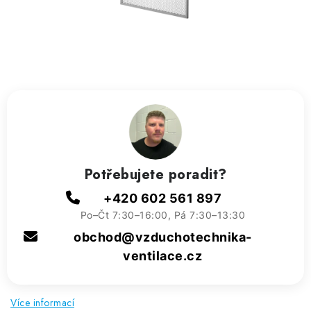
ZVLHČOVAČE VZDUCHU PRŮMYSLOVÉ
NAHŘÍVACÍ POLŠTÁŘEK S LÁVOVÝM PÍSKEM
VÝPRODEJ
O nás
Reference a zkušenosti
Rady a tipy
Doprava a platba
Kontakty
Potřebujete poradit?
+420 602 561 897
Po–Čt 7:30–16:00, Pá 7:30–13:30
obchod@vzduchotechnika-
ventilace.cz
Více informací