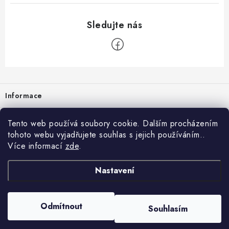
Zápatí
Informace
Prodejna
Tento web používá soubory cookie. Dalším procházením
tohoto webu vyjadřujete souhlas s jejich používáním..
Rady a tipy
Více informací
zde
.
Heuréka
Nastavení
Copyright 2026
vzduchotechnika-ventilace
. Všechna práva vyhrazena.
Odmítnout
Souhlasím
Vytvořil Shoptet
Nastavil tým EshopyUmíme.cz