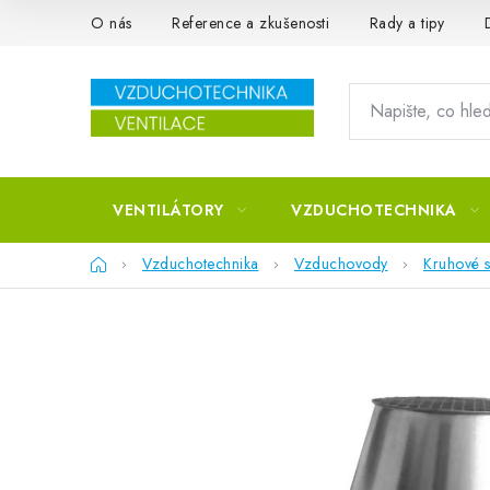
Přejít na obsah
O nás
Reference a zkušenosti
Rady a tipy
VENTILÁTORY
VZDUCHOTECHNIKA
Domů
Vzduchotechnika
Vzduchovody
Kruhové s