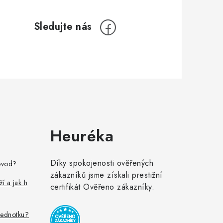
Heuréka
Díky spokojenosti ověřených
ovod?
zákazníků jsme získali prestižní
ží a jak h
certifikát Ověřeno zákazníky.
jednotku?