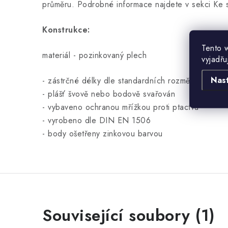
průměru. Podrobné informace najdete v sekci Ke s
Konstrukce:
Tento 
materiál - pozinkovaný plech
vyjadřu
Nas
- zástrčné délky dle standardních rozměrů
- plášť švově nebo bodově svařován
- vybaveno ochranou mřížkou proti ptactvu
- vyrobeno dle DIN EN 1506
- body ošetřeny zinkovou barvou
Související soubory (1)