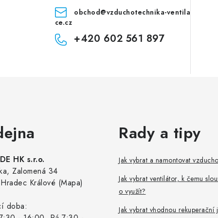
obchod
@
vzduchotechnika-ventila
ce.cz
+420 602 561 897
dejna
Rady a tipy
E HK s.r.o.
Jak vybrat a namontovat vzduch
ka, Zalomená 34
Jak vybrat ventilátor, k čemu slou
Hradec Králové (Mapa)
o využít?
cí doba:
Jak vybrat vhodnou rekuperační 
7:30 - 16:00, Pá 7:30 -