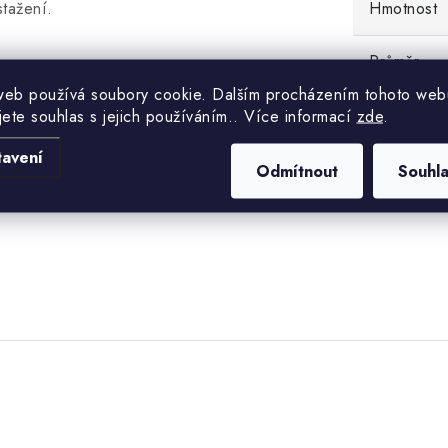
tažení.
Hmotnost
Průměr
web používá soubory cookie. Dalším procházením tohoto web
jete souhlas s jejich používáním.. Více informací
zde
.
tavení
Odmítnout
Souhl