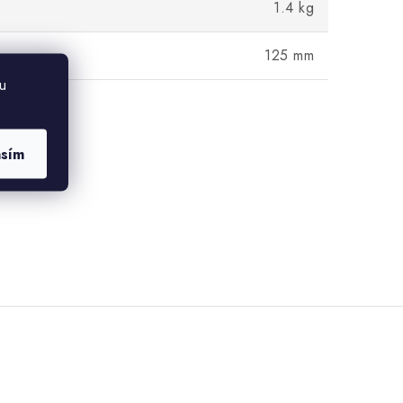
1.4 kg
125 mm
u
asím