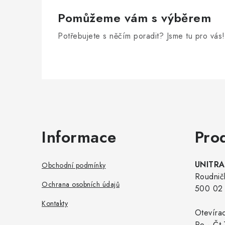
Pomůžeme vám s výběrem
Potřebujete s něčím poradit? Jsme tu pro vás!
Zápatí
Informace
Pro
UNITRAD
Obchodní podmínky
Roudnič
Ochrana osobních údajů
500 02 
Kontakty
Otevíra
Po - Čt 