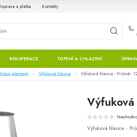
Doprava a platba
Kontakty
REKUPERACE
TOPENÍ A CHLAZENÍ
ÚPRAV
třešní elementy
Výfuková hlavice
Výfuková hlavice - Průměr: 1
Výfuková 
Neohodn
Výfuková hlavice - Pr