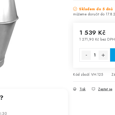
Skladem do 5 dnů
17.8.
1 539 Kč
1 271,90 Kč bez DPH
Měrná cena:
Kód zboží:
VH.125
Z
Tisk
Zeptat se
t?
3:30