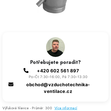
ZVLHČOVAČE VZDUCHU PRŮMYSLOVÉ
NAHŘÍVACÍ POLŠTÁŘEK S LÁVOVÝM PÍSKEM
VÝPRODEJ
O nás
Reference a zkušenosti
Rady a tipy
Doprava a platba
Kontakty
Potřebujete poradit?
+420 602 561 897
Po–Čt 7:30–16:00, Pá 7:30–13:30
obchod@vzduchotechnika-
ventilace.cz
Výfuková hlavice - Průměr: 300
Více informací