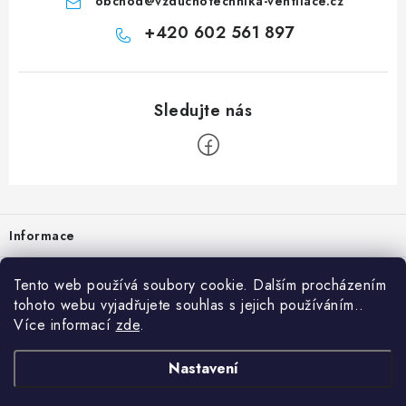
obchod
@
vzduchotechnika-ventilace.cz
+420 602 561 897
Zápatí
Informace
Prodejna
Tento web používá soubory cookie. Dalším procházením
tohoto webu vyjadřujete souhlas s jejich používáním..
Rady a tipy
Více informací
zde
.
Heuréka
Nastavení