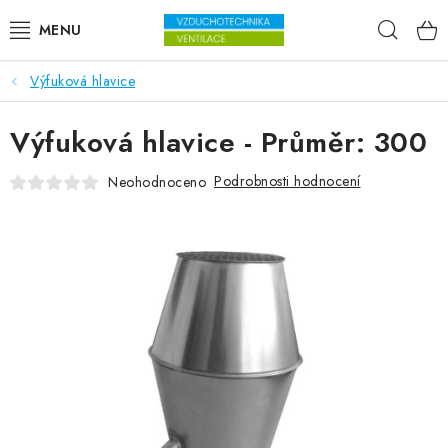
Přejít na obsah
Hleda
Výfuková hlavice
VENTILÁTORY
Výfuková hlavice - Průměr: 300
VZDUCHOTECHNIKA
Podrobnosti hodnocení
Neohodnoceno
REKUPERACE
TOPENÍ A CHLAZENÍ
ÚPRAVA VZDUCHU
FILTRY
ODVLHČOVAČE