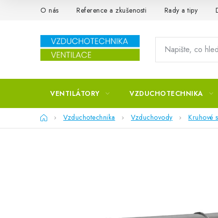
Přejít na obsah
O nás
Reference a zkušenosti
Rady a tipy
VENTILÁTORY
VZDUCHOTECHNIKA
Domů
Vzduchotechnika
Vzduchovody
Kruhové s