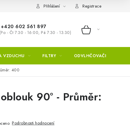
Přihlášení
Registrace
+420 602 561 897
(Po - Čt 7:30 - 16:00, Pá 7:30 - 13:30)
NÁKUPNÍ KOŠÍ
A VZDUCHU
FILTRY
ODVLHČOVAČE
ZVL
růměr: 400
oblouk 90° - Průměr:
Podrobnosti hodnocení
oceno