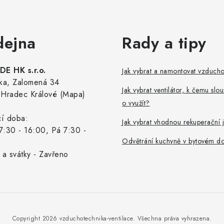
dejna
Rady a tipy
E HK s.r.o.
Jak vybrat a namontovat vzduch
ka, Zalomená 34
Jak vybrat ventilátor, k čemu slou
Hradec Králové (Mapa)
o využít?
cí doba:
Jak vybrat vhodnou rekuperační 
7:30 - 16:00, Pá 7:30 -
Odvětrání kuchyně v bytovém d
 a svátky - Zavřeno
Copyright 2026
vzduchotechnika-ventilace
. Všechna práva vyhrazena.