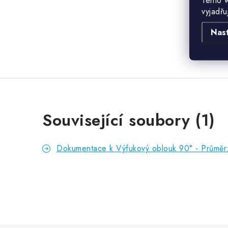
Tento 
vyjadřu
Nas
Související soubory (1)
Dokumentace k Výfukový oblouk 90° - Průměr