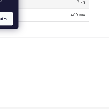
u
7 kg
400 mm
asím