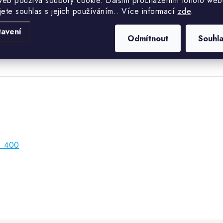
web používá soubory cookie. Dalším procházením tohoto web
Hmotnost
jete souhlas s jejich používáním.. Více informací
zde
.
Průměr
tavení
Odmítnout
Souhl
: 400