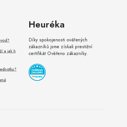
Heuréka
Díky spokojenosti ověřených
ovod?
zákazníků jsme získali prestižní
ží a jak h
certifikát Ověřeno zákazníky.
jednotku?
omě