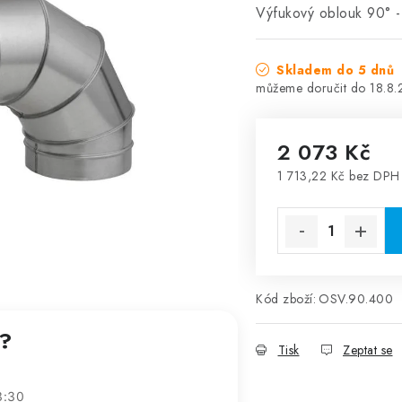
Výfukový oblouk 90° 
Skladem do 5 dnů
18.8
2 073 Kč
1 713,22 Kč bez DPH
Měrná cena:
Kód zboží:
OSV.90.400
t?
Tisk
Zeptat se
3:30