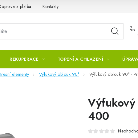
Doprava a platba
Kontakty
REKUPERACE
TOPENÍ A CHLAZENÍ
ÚPRAV
třešní elementy
Výfukový oblouk 90°
Výfukový oblouk 90° - P
Výfukový 
400
Neohodn