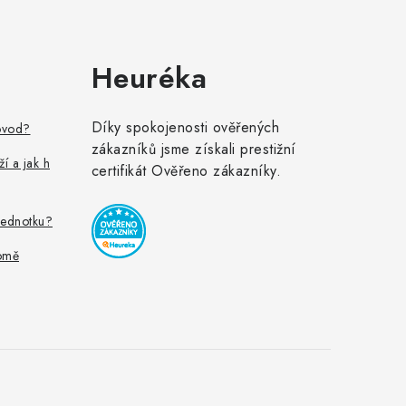
Heuréka
Díky spokojenosti ověřených
ovod?
zákazníků jsme získali prestižní
ží a jak h
certifikát Ověřeno zákazníky.
jednotku?
omě