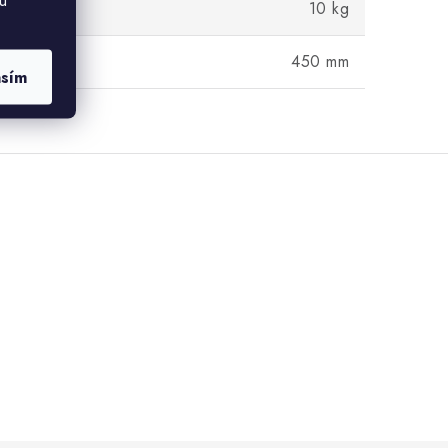
u
10 kg
450 mm
asím