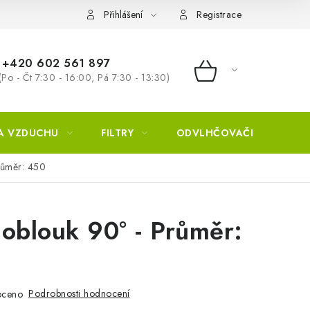
Přihlášení
Registrace
+420 602 561 897
(Po - Čt 7:30 - 16:00, Pá 7:30 - 13:30)
NÁKUPNÍ KOŠÍ
A VZDUCHU
FILTRY
ODVLHČOVAČE
ZVL
růměr: 450
oblouk 90° - Průměr:
Podrobnosti hodnocení
oceno