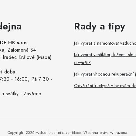
dejna
Rady a tipy
E HK s.r.o.
Jak vybrat a namontovat vzduch
ka, Zalomená 34
Jak vybrat ventilátor, k čemu slou
Hradec Králové (Mapa)
o využít?
cí doba:
Jak vybrat vhodnou rekuperační 
7:30 - 16:00, Pá 7:30 -
Odvětrání kuchyně v bytovém d
 a svátky - Zavřeno
Copyright 2026
vzduchotechnika-ventilace
. Všechna práva vyhrazena.