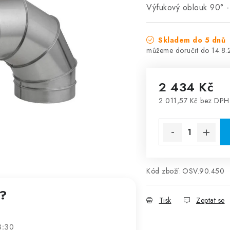
Výfukový oblouk 90° 
Skladem do 5 dnů
14.8
2 434 Kč
2 011,57 Kč bez DPH
Měrná cena:
Kód zboží:
OSV.90.450
t?
Tisk
Zeptat se
3:30