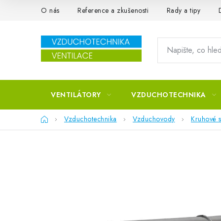
Přejít na obsah
O nás
Reference a zkušenosti
Rady a tipy
VENTILÁTORY
VZDUCHOTECHNIKA
Domů
Vzduchotechnika
Vzduchovody
Kruhové s