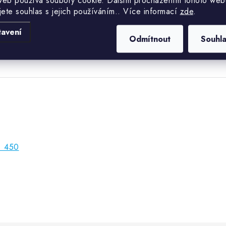
web používá soubory cookie. Dalším procházením tohoto web
Hmotnost
jete souhlas s jejich používáním.. Více informací
zde
.
Průměr
tavení
Odmítnout
Souhl
: 450