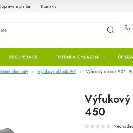
Doprava a platba
Kontakty
REKUPERACE
TOPENÍ A CHLAZENÍ
ÚPRAV
třešní elementy
Výfukový oblouk 90°
Výfukový oblouk 90° - P
Výfukový 
450
Neohodn