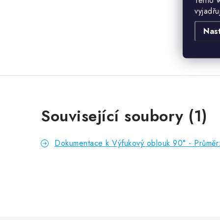
Tento 
vyjadřu
Nas
Související soubory (1)
Dokumentace k Výfukový oblouk 90° - Průměr