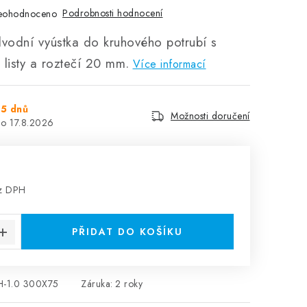
Podrobnosti hodnocení
eohodnoceno
dvodní vyústka do kruhového potrubí s
i listy a roztečí 20 mm.
Více informací
5 dnů
Možnosti doručení
17.8.2026
ez DPH
:
PŘIDAT DO KOŠÍKU
H-1.0 300X75
Záruka
:
2 roky