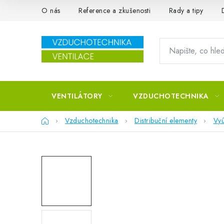
Přejít na obsah
O nás
Reference a zkušenosti
Rady a tipy
VENTILÁTORY
VZDUCHOTECHNIKA
Domů
Vzduchotechnika
Distribuční elementy
Vyú