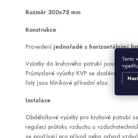
Rozměr 300x75 mm
Konstrukce
Provedení
jednořadé s horizontálními list
Tento 
Vyústky do kruhového potrubí jsou vyroben
vyjadřu
Průmyslové vyústky KVP se dodávají v gal
Nas
listy jsou hliníkové přírodní elox.
Instalace
Obdélníkové vyústky pro kruhové potrubí se
regulaci průtoku vzduchu u vzduchotechnick
se používají pro přívod nebo odvod vzduchu