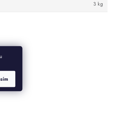
3 kg
u
asím