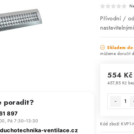
N
Přívodní / o
nastavitelným
Skladem do 
554 Kč
457,85 Kč b
Měrná cena
e poradit?
61 897
00, Pá 7:30–13:30
Kód zboží:
KVP1-
uchotechnika-ventilace.cz