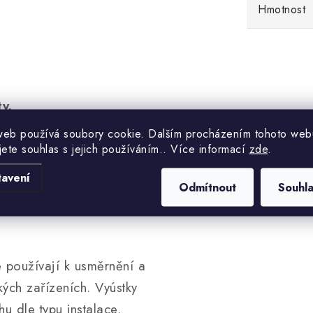
Hmotnost
y.
web používá soubory cookie. Dalším procházením tohoto web
y z ocelového plechu.
jete souhlas s jejich používáním.. Více informací
zde
.
vanizovaném provedení,
tavení
Odmítnout
Souhl
 používají k usměrnění a
ých zařízeních. Vyústky
 dle typu instalace.