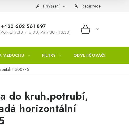
Přihlášení
Registrace
+420 602 561 897
(Po - Čt 7:30 - 16:00, Pá 7:30 - 13:30)
NÁKUPNÍ KOŠÍ
A VZDUCHU
FILTRY
ODVLHČOVAČE
ZVL
izontální 300x75
a do kruh.potrubí,
adá horizontální
5