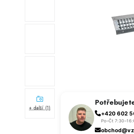
Potřebujet
+ další (1)
+420 602 5
Po–Čt 7:30–16:
obchod@vzd