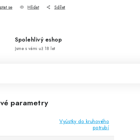
ptat se
Hlídat
Sdílet
Spolehlivý eshop
Jsme s vámi už 18 let
vé parametry
Vyústky do kruhového
potrubí