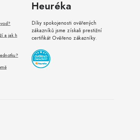
Heuréka
Díky spokojenosti ověřených
ovod?
zákazníků jsme získali prestižní
ží a jak h
certifikát Ověřeno zákazníky.
jednotku?
omě