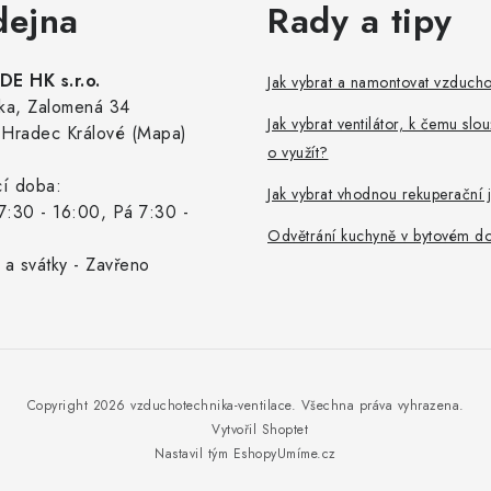
dejna
Rady a tipy
E HK s.r.o.
Jak vybrat a namontovat vzduch
ka, Zalomená 34
Jak vybrat ventilátor, k čemu slou
Hradec Králové (Mapa)
o využít?
cí doba:
Jak vybrat vhodnou rekuperační 
7:30 - 16:00, Pá 7:30 -
Odvětrání kuchyně v bytovém d
 a svátky - Zavřeno
Copyright 2026
vzduchotechnika-ventilace
. Všechna práva vyhrazena.
Vytvořil Shoptet
Nastavil tým EshopyUmíme.cz