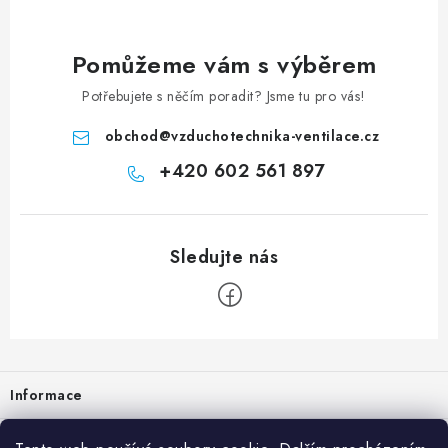
Pomůžeme vám s výběrem
Potřebujete s něčím poradit? Jsme tu pro vás!
obchod
@
vzduchotechnika-ventilace.cz
+420 602 561 897
Zápatí
Informace
Prodejna