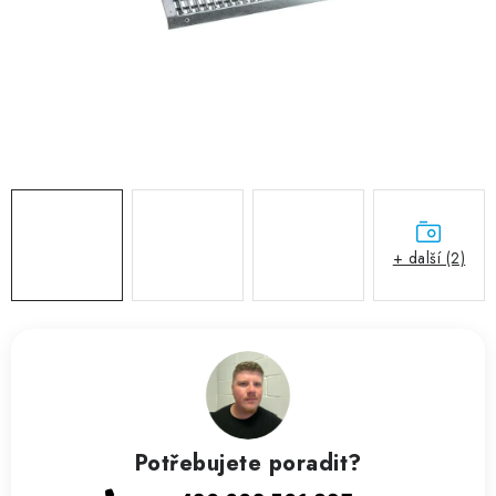
ZVLHČOVAČE VZDUCHU PRŮMYSLOVÉ
NAHŘÍVACÍ POLŠTÁŘEK S LÁVOVÝM PÍSKEM
VÝPRODEJ
O nás
Reference a zkušenosti
Rady a tipy
Doprava a platba
Kontakty
+ další (2)
Potřebujete poradit?