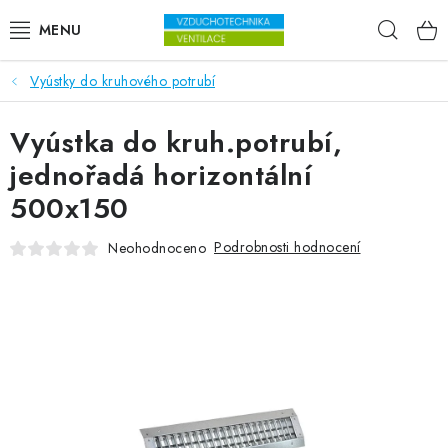
Přejít na obsah
Hleda
Vyústky do kruhového potrubí
VENTILÁTORY
Vyústka do kruh.potrubí,
VZDUCHOTECHNIKA
jednořadá horizontální
REKUPERACE
500x150
TOPENÍ A CHLAZENÍ
Podrobnosti hodnocení
Neohodnoceno
ÚPRAVA VZDUCHU
FILTRY
ODVLHČOVAČE