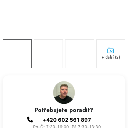
ZVLHČOVAČE VZDUCHU PRŮMYSLOVÉ
NAHŘÍVACÍ POLŠTÁŘEK S LÁVOVÝM PÍSKEM
VÝPRODEJ
O nás
Reference a zkušenosti
Rady a tipy
Doprava a platba
Kontakty
+ další (2)
Potřebujete poradit?
+420 602 561 897
Po–Čt 7:30–16:00, Pá 7:30–13:30