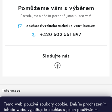
Pomůžeme vám s výběrem
Potřebujete s něčím poradit? Jsme tu pro vás!
obchod
@
vzduchotechnika-ventilace.cz
+420 602 561 897
Zápatí
Informace
Prodejna
Tento web používá soubory cookie. Dalším procházením
tohoto webu vyjadřujete souhlas s jejich používáním..