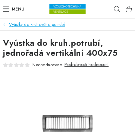
Přejít na obsah
Hleda
Vyústky do kruhového potrubí
VENTILÁTORY
Vyústka do kruh.potrubí,
VZDUCHOTECHNIKA
jednořadá vertikální 400x75
REKUPERACE
Podrobnosti hodnocení
Neohodnoceno
TOPENÍ A CHLAZENÍ
ÚPRAVA VZDUCHU
FILTRY
ODVLHČOVAČE