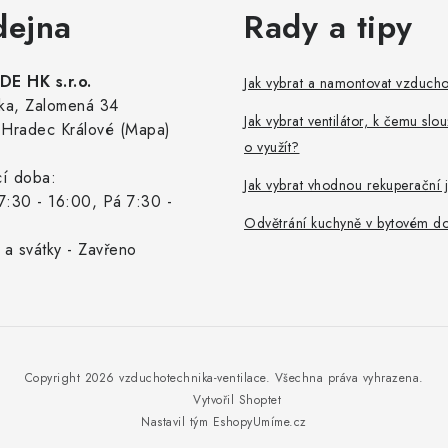
dejna
Rady a tipy
E HK s.r.o.
Jak vybrat a namontovat vzduch
ka, Zalomená 34
Jak vybrat ventilátor, k čemu slou
Hradec Králové (Mapa)
o využít?
cí doba:
Jak vybrat vhodnou rekuperační 
7:30 - 16:00, Pá 7:30 -
Odvětrání kuchyně v bytovém d
 a svátky - Zavřeno
Copyright 2026
vzduchotechnika-ventilace
. Všechna práva vyhrazena.
Vytvořil Shoptet
Nastavil tým EshopyUmíme.cz