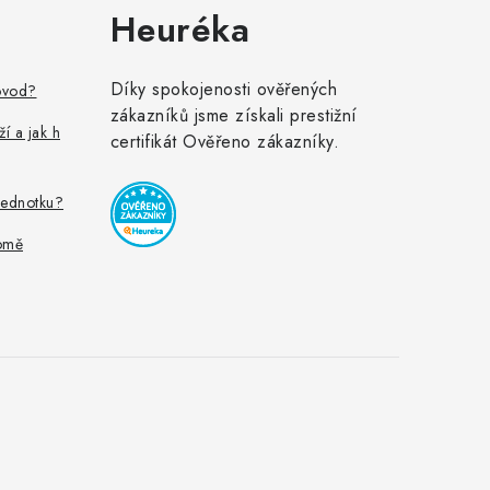
Heuréka
Díky spokojenosti ověřených
ovod?
zákazníků jsme získali prestižní
ží a jak h
certifikát Ověřeno zákazníky.
jednotku?
omě