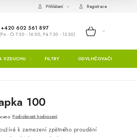
Přihlášení
Registrace
+420 602 561 897
(Po - Čt 7:30 - 16:00, Pá 7:30 - 13:30)
NÁKUPNÍ KOŠÍ
A VZDUCHU
FILTRY
ODVLHČOVAČE
ZVL
lapka 100
Podrobnosti hodnocení
oceno
oužívá k zamezení zpětného proudění