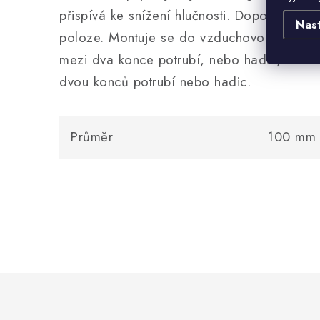
přispívá ke snížení hlučnosti. Doporučujeme 
Nas
poloze. Montuje se do vzduchovodu jako tv
mezi dva konce potrubí, nebo hadic, slouž
dvou konců potrubí nebo hadic.
Průměr
100 mm