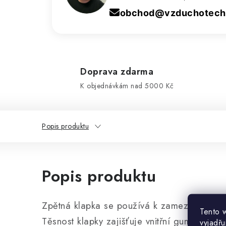
obchod@vzduchotechn
Doprava zdarma
K objednávkám nad 5000 Kč
Popis produktu
Popis produktu
Zpětná klapka se používá k zamezení zpět
Tento 
Těsnost klapky zajišťuje vnitřní gumové těs
vyjadřu