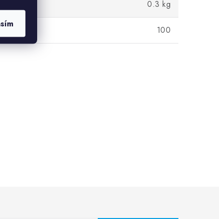
0.3 kg
asím
100