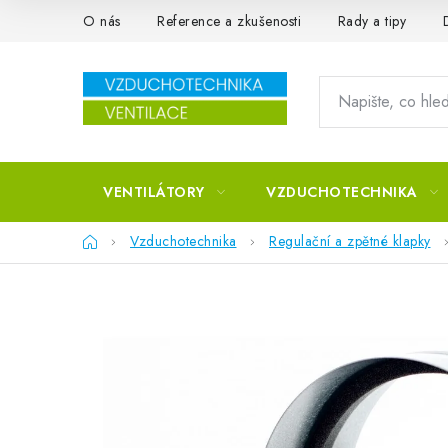
Přejít na obsah
O nás
Reference a zkušenosti
Rady a tipy
VENTILÁTORY
VZDUCHOTECHNIKA
Domů
Vzduchotechnika
Regulační a zpětné klapky