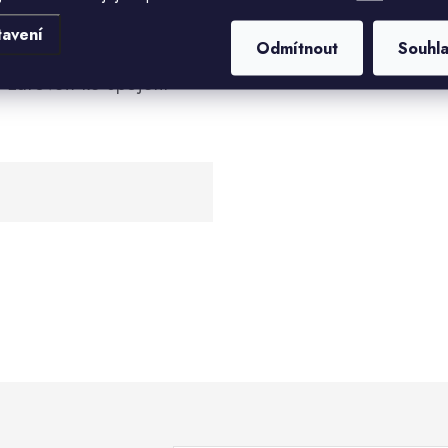
Hmotnost
instalovat v horizontální
tavení
Odmítnout
Souhl
arovka, tj. vkládá se
Průměr
í zároveň ke spojení