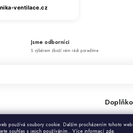
ika-ventilace.cz
Jsme odborníci
S výběrem zboží vám rádi poradíme
Doplňko
Kategorie
ného proudění vzduchu.
web používá soubory cookie. Dalším procházením tohoto web
nění, které zároveň
jete souhlas s jejich používáním.. Více informací
zde
.