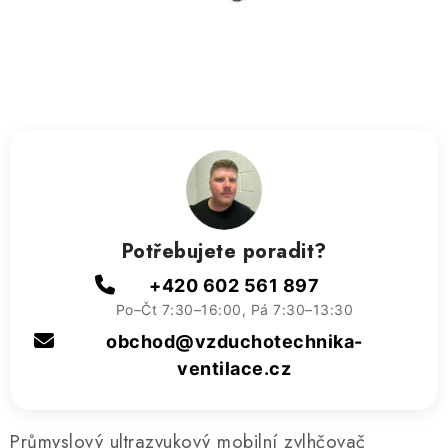
ZVLHČOVAČE VZDUCHU PRŮMYSLOVÉ
NAHŘÍVACÍ POLŠTÁŘEK S LÁVOVÝM PÍSKEM
VÝPRODEJ
O nás
Reference a zkušenosti
Rady a tipy
Doprava a platba
Kontakty
Potřebujete poradit?
+420 602 561 897
Po–Čt 7:30–16:00, Pá 7:30–13:30
obchod@vzduchotechnika-
ventilace.cz
Průmyslový ultrazvukový mobilní zvlhčovač