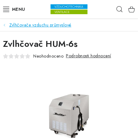
Přejít na obsah
Hleda
Zvlhčovače vzduchu průmyslové
VENTILÁTORY
Zvlhčovač HUM-6s
VZDUCHOTECHNIKA
Podrobnosti hodnocení
Neohodnoceno
REKUPERACE
TOPENÍ A CHLAZENÍ
ÚPRAVA VZDUCHU
FILTRY
ODVLHČOVAČE