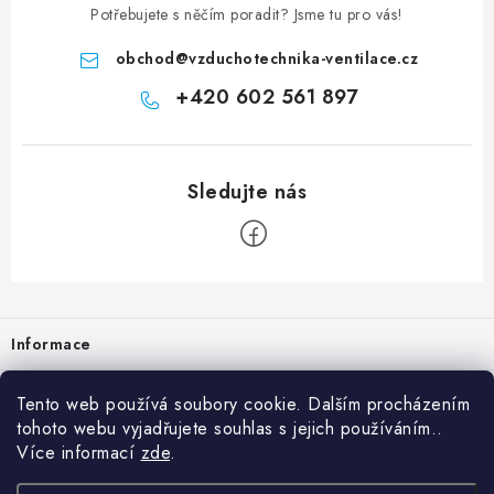
Potřebujete s něčím poradit? Jsme tu pro vás!
obchod
@
vzduchotechnika-ventilace.cz
+420 602 561 897
Zápatí
Informace
Prodejna
Tento web používá soubory cookie. Dalším procházením
tohoto webu vyjadřujete souhlas s jejich používáním..
Rady a tipy
Více informací
zde
.