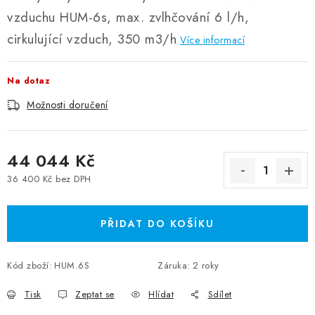
vzduchu HUM-6s, max. zvlhčování 6 l/h,
cirkulující vzduch, 350 m3/h
Více informací
Na dotaz
Možnosti doručení
44 044 Kč
36 400 Kč bez DPH
Měrná cena:
PŘIDAT DO KOŠÍKU
Kód zboží:
HUM.6S
Záruka
:
2 roky
Tisk
Zeptat se
Hlídat
Sdílet