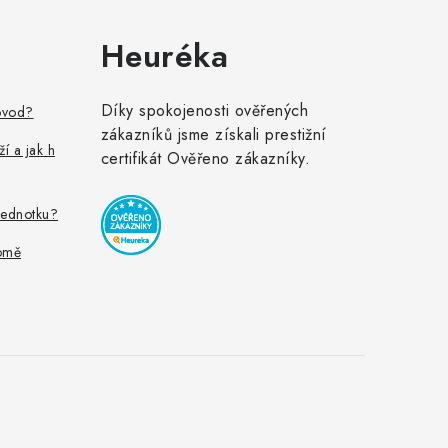
Heuréka
Díky spokojenosti ověřených
ovod?
zákazníků jsme získali prestižní
ží a jak h
certifikát Ověřeno zákazníky.
jednotku?
omě