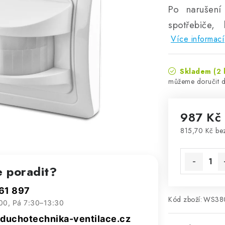
Po narušení
spotřebiče,
Více informací
Skladem
(2 
987 Kč
815,70 Kč b
Měrná cena
e poradit?
61 897
Kód zboží:
WS38
00, Pá 7:30–13:30
uchotechnika-ventilace.cz