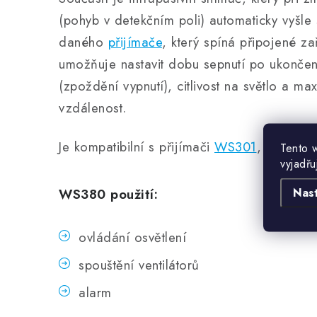
(pohyb v detekčním poli) automaticky vyšle 
daného
přijímače
, který spíná připojené z
umožňuje nastavit dobu sepnutí po ukonče
(zpoždění vypnutí), citlivost na světlo a ma
vzdálenost.
Je kompatibilní s přijímači
WS301
,
WS302
Tento 
vyjadřu
Nas
WS380 použití:
ovládání osvětlení
spouštění ventilátorů
alarm