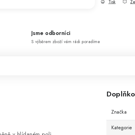
Tisk
Ze
Jsme odborníci
S výběrem zboží vám rádi poradíme
Doplňko
Značka
Kategorie
změně v hlídaném poli