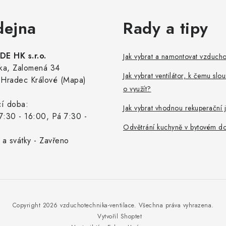
dejna
Rady a tipy
E HK s.r.o.
Jak vybrat a namontovat vzduch
ka, Zalomená 34
Jak vybrat ventilátor, k čemu slou
Hradec Králové (Mapa)
o využít?
cí doba:
Jak vybrat vhodnou rekuperační 
7:30 - 16:00, Pá 7:30 -
Odvětrání kuchyně v bytovém d
 a svátky - Zavřeno
Copyright 2026
vzduchotechnika-ventilace
. Všechna práva vyhrazena.
Vytvořil Shoptet