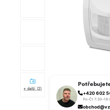
Potřebujet
+ další (2)
+420 602 5
Po–Čt 7:30–16:
obchod@vzd