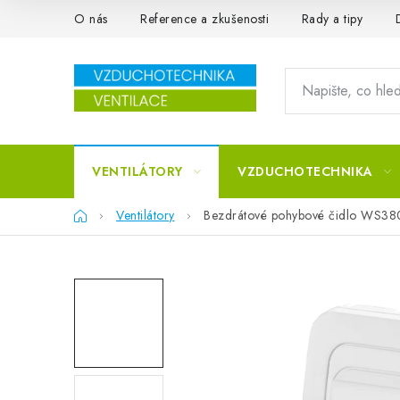
Přejít na obsah
O nás
Reference a zkušenosti
Rady a tipy
VENTILÁTORY
VZDUCHOTECHNIKA
Domů
Ventilátory
Bezdrátové pohybové čidlo WS38