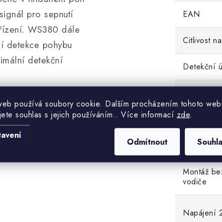
signál pro sepnutí
EAN
ařízení. WS380 dále
Citlivost na
ní detekce pohybu
ximální detekční
Detekční ú
Detekční v
,
WS304-3 230VAC
web používá soubory cookie. Dalším procházením tohoto web
jete souhlas s jejich používáním.. Více informací
zde
.
Dosah v z
tavení
Odmítnout
Souhl
Frekvence
Montáž be
vodiče
Napájení 