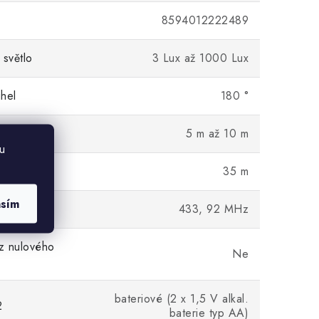
8594012222489
 světlo
3 Lux až 1000 Lux
hel
180 °
zdálenost
5 m až 10 m
u
ástavbě
35 m
asím
433, 92 MHz
z nulového
Ne
bateriové (2 x 1,5 V alkal.
2
baterie typ AA)