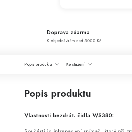
Doprava zdarma
K objednávkám nad 5000 Kč
Popis produktu
Ke stažení
Popis produktu
Vlastnosti bezdrát. čidla WS380:
Součástí je infrapasivní snímač, který při 