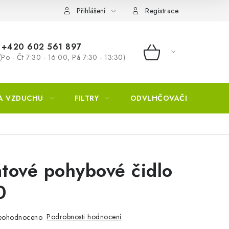
Přihlášení
Registrace
+420 602 561 897
(Po - Čt 7:30 - 16:00, Pá 7:30 - 13:30)
NÁKUPNÍ KOŠÍ
A VZDUCHU
FILTRY
ODVLHČOVAČE
ZVL
tové pohybové čidlo
0
Podrobnosti hodnocení
eohodnoceno