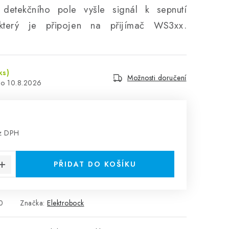
 detekčního pole vyšle signál k sepnutí
 který je připojen na přijímač WS3xx.
ks)
Možnosti doručení
10.8.2026
ez DPH
:
PŘIDAT DO KOŠÍKU
0
Značka:
Elektrobock