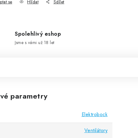
ptat se
Hlídat
Sdílet
Spolehlivý eshop
Jsme s vámi už 18 let
vé parametry
Elektrobock
Ventilátory