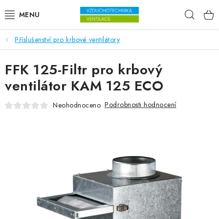
Přejít na obsah
Hleda
Příslušenství pro krbové ventilátory
VENTILÁTORY
FFK 125-Filtr pro krbový
VZDUCHOTECHNIKA
ventilátor KAM 125 ECO
REKUPERACE
Podrobnosti hodnocení
Neohodnoceno
TOPENÍ A CHLAZENÍ
ÚPRAVA VZDUCHU
FILTRY
ODVLHČOVAČE