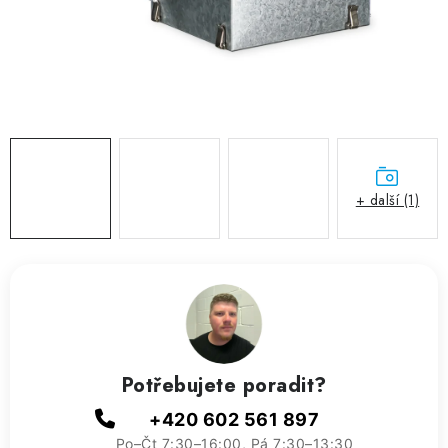
ZVLHČOVAČE VZDUCHU PRŮMYSLOVÉ
NAHŘÍVACÍ POLŠTÁŘEK S LÁVOVÝM PÍSKEM
VÝPRODEJ
O nás
Reference a zkušenosti
Rady a tipy
Doprava a platba
Kontakty
+ další (1)
Potřebujete poradit?
+420 602 561 897
Po–Čt 7:30–16:00, Pá 7:30–13:30