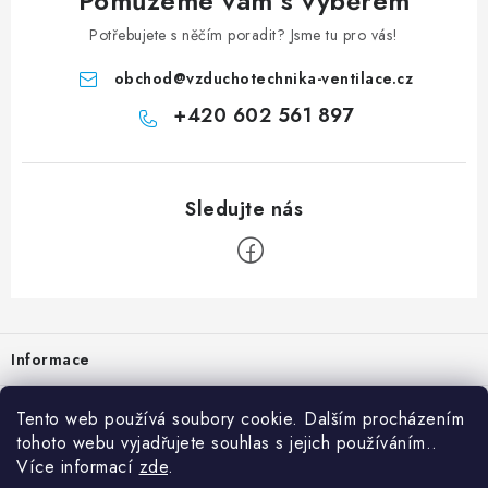
Pomůžeme vám s výběrem
Potřebujete s něčím poradit? Jsme tu pro vás!
obchod
@
vzduchotechnika-ventilace.cz
+420 602 561 897
Zápatí
Informace
Prodejna
Tento web používá soubory cookie. Dalším procházením
tohoto webu vyjadřujete souhlas s jejich používáním..
Rady a tipy
Více informací
zde
.