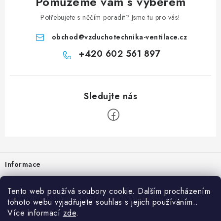
Pomůžeme vám s výběrem
Potřebujete s něčím poradit? Jsme tu pro vás!
obchod
@
vzduchotechnika-ventilace.cz
+420 602 561 897
Zápatí
Informace
Prodejna
Tento web používá soubory cookie. Dalším procházením
tohoto webu vyjadřujete souhlas s jejich používáním..
Rady a tipy
Více informací
zde
.