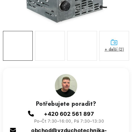
ZVLHČOVAČE VZDUCHU PRŮMYSLOVÉ
NAHŘÍVACÍ POLŠTÁŘEK S LÁVOVÝM PÍSKEM
VÝPRODEJ
O nás
Reference a zkušenosti
Rady a tipy
+ další (2)
Doprava a platba
Kontakty
Potřebujete poradit?
+420 602 561 897
Po–Čt 7:30–16:00, Pá 7:30–13:30
obchod@vzduchotechnika-