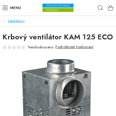
Přejít na obsah
Hleda
Ventilátory
VENTILÁTORY
Krbový ventilátor KAM 125 ECO
VZDUCHOTECHNIKA
Podrobnosti hodnocení
Neohodnoceno
REKUPERACE
TOPENÍ A CHLAZENÍ
ÚPRAVA VZDUCHU
FILTRY
ODVLHČOVAČE