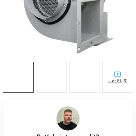
ZVLHČOVAČE VZDUCHU PRŮMYSLOVÉ
NAHŘÍVACÍ POLŠTÁŘEK S LÁVOVÝM PÍSKEM
VÝPRODEJ
O nás
Reference a zkušenosti
Rady a tipy
Doprava a platba
Kontakty
+ další (5)