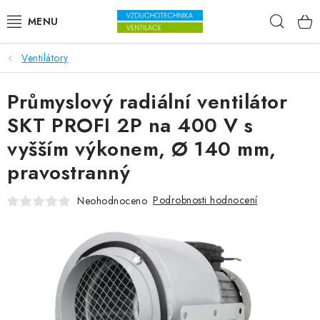
Přejít na obsah
Hleda
Ventilátory
VENTILÁTORY
Průmyslový radiální ventilátor
VZDUCHOTECHNIKA
SKT PROFI 2P na 400 V s
REKUPERACE
vyšším výkonem, Ø 140 mm,
pravostranný
TOPENÍ A CHLAZENÍ
Podrobnosti hodnocení
Neohodnoceno
ÚPRAVA VZDUCHU
FILTRY
ODVLHČOVAČE