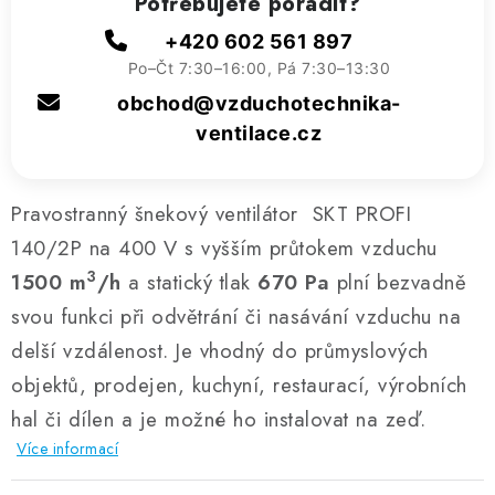
Potřebujete poradit?
+420 602 561 897
Po–Čt 7:30–16:00, Pá 7:30–13:30
obchod@vzduchotechnika-
ventilace.cz
Pravostranný šnekový ventilátor SKT PROFI
140/2P na 400 V s vyšším průtokem vzduchu
3
1500 m
/h
a statický tlak
670 Pa
plní bezvadně
svou funkci při odvětrání či nasávání vzduchu na
delší vzdálenost. Je vhodný do průmyslových
objektů, prodejen, kuchyní, restaurací, výrobních
hal či dílen a je možné ho instalovat na zeď.
Více informací