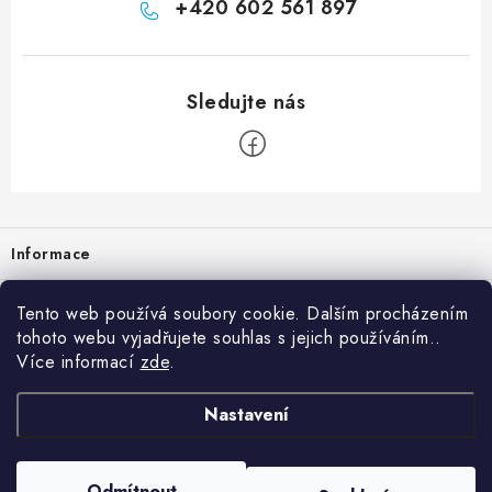
+420 602 561 897
Zápatí
Informace
Prodejna
Tento web používá soubory cookie. Dalším procházením
tohoto webu vyjadřujete souhlas s jejich používáním..
Rady a tipy
Více informací
zde
.
Heuréka
Nastavení
Copyright 2026
vzduchotechnika-ventilace
. Všechna práva vyhrazena.
Odmítnout