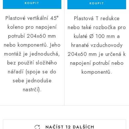
Plastové vertikální 45°
Plastová T redukce
koleno pro napojení
nebo také rozbočka pro
potrubí 204x60 mm
kulaté Ø 100 mm a
nebo komponentů. Jeho
hranaté vzduchovody
montáž je jednoduchá,
204x60 mm je určená k
bez použití složitého
napojení potrubí nebo
nářadí (spoje se do
komponentů.
sebe jednoduše
nastrčí).
Ovládací prvky výpisu
NAČÍST 12 DALŠÍCH