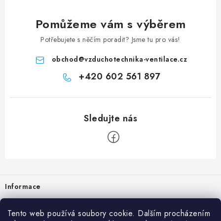
Pomůžeme vám s výběrem
Potřebujete s něčím poradit? Jsme tu pro vás!
obchod
@
vzduchotechnika-ventilace.cz
+420 602 561 897
Zápatí
Informace
Prodejna
Tento web používá soubory cookie. Dalším procházením