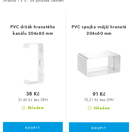
ZVLHČOVAČE VZDUCHU PRŮMYSLOVÉ
Stránka
1
z
5
-
54
položek celkem
NAHŘÍVACÍ POLŠTÁŘEK S LÁVOVÝM PÍSKEM
PVC držák hranatého
PVC spojka vnější hranatá
VÝPRODEJ
kanálu 204x60 mm
204x60 mm
O nás
Reference a zkušenosti
Rady a tipy
Doprava a platba
Kontakty
38 Kč
91 Kč
31,40 Kč bez DPH
75,21 Kč bez DPH
Skladem
Skladem