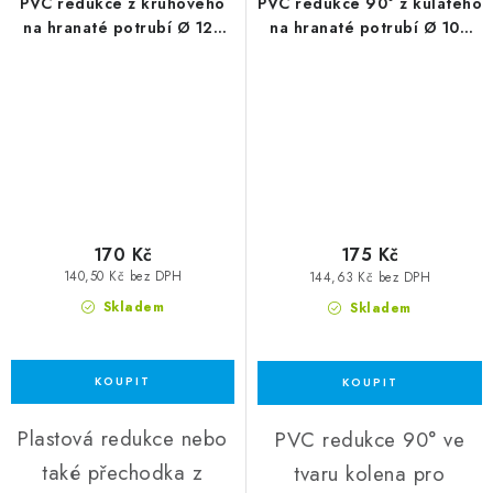
PVC redukce z kruhového
PVC redukce 90° z kulatého
na hranaté potrubí Ø 125
na hranaté potrubí Ø 100
mm / 204x60 mm,
mm / 204x60 mm
vodorovná
170 Kč
175 Kč
140,50 Kč bez DPH
144,63 Kč bez DPH
Skladem
Skladem
Plastová redukce nebo
PVC redukce 90° ve
také přechodka z
tvaru kolena pro