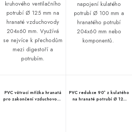
kruhového ventilačního
napojení kulatého
potrubí Ø 125 mm na
potrubí Ø 100 mm a
hranaté vzduchovody
hranatého potrubí
204x60 mm. Využívá
204x60 mm nebo
se nejvíce k přechodům
komponentů.
mezi digestoří a
potrubím.
PVC větrací mřížka hranatá
PVC redukce 90° z kulatého
pro zakončení vzduchovodu
na hranaté potrubí Ø 125
204x60 mm
mm / 204x60 mm