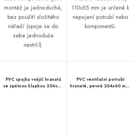
montáž je jednoduchá,
110x55 mm je určená k
bez použití složitého
napojení potrubí nebo
nářadí (spoje se do
komponentů.
sebe jednoduše
nastrčí).
PVC spojka vnější hranatá
PVC ventilační potrubí
se zpětnou klapkou 204x60
hranaté, pevné 204x60 mm,
mm
délka 500 mm