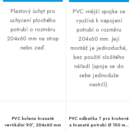
Plastový úchyt pro
PVC vnější spojka se
uchycení plochého
využívá k napojení
potrubí o rozměru
potrubí o rozměru
204x60 mm na strop
204x60 mm. Její
nebo zeď.
montáž je jednoduchá,
bez použití složitého
nářadí (spoje se do
sebe jednoduše
nastrčí).
PVC koleno hranaté
PVC odbočka T pro kruhové
vertikální 90°, 204x60 mm
a hranaté potrubí Ø 100 mm
/ 110x55 mm