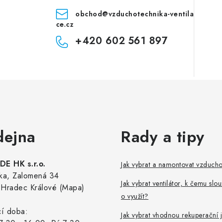
obchod
@
vzduchotechnika-ventila
ce.cz
+420 602 561 897
dejna
Rady a tipy
E HK s.r.o.
Jak vybrat a namontovat vzduch
ka, Zalomená 34
Jak vybrat ventilátor, k čemu slou
Hradec Králové (Mapa)
o využít?
cí doba:
Jak vybrat vhodnou rekuperační 