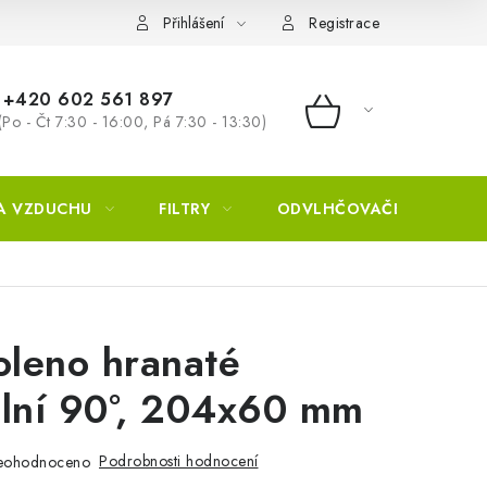
Přihlášení
Registrace
+420 602 561 897
(Po - Čt 7:30 - 16:00, Pá 7:30 - 13:30)
NÁKUPNÍ KOŠÍ
A VZDUCHU
FILTRY
ODVLHČOVAČE
ZVL
leno hranaté
ální 90°, 204x60 mm
Podrobnosti hodnocení
eohodnoceno