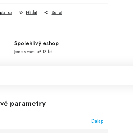
ptat se
Hlídat
Sdílet
Spolehlivý eshop
Jsme s vámi už 18 let
vé parametry
Dalap