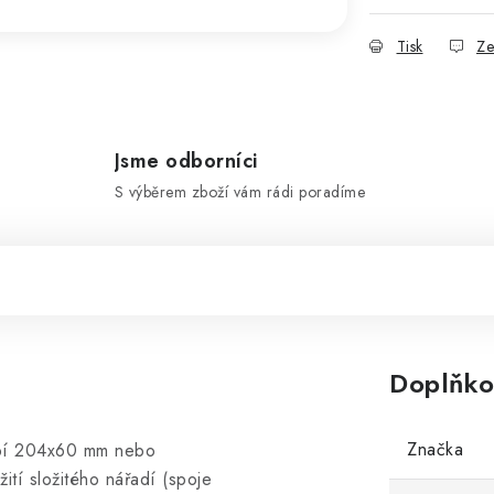
Tisk
Ze
Jsme odborníci
S výběrem zboží vám rádi poradíme
Doplňko
Značka
rubí 204x60 mm nebo
tí složitého nářadí (spoje