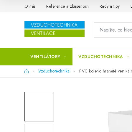
Přejít na obsah
O nás
Reference a zkušenosti
Rady a tipy
VENTILÁTORY
VZDUCHOTECHNIKA
Domů
Vzduchotechnika
PVC koleno hranaté vertiká