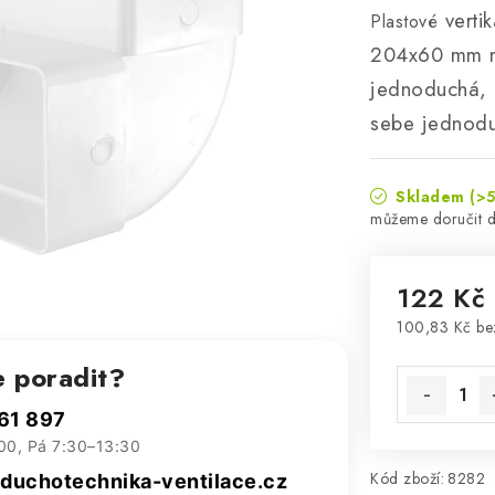
vertik
Plastové
204x60 mm n
jednoduchá, b
sebe jednoduš
Skladem
(>5
122 Kč
100,83 Kč b
Měrná cena
e poradit?
61 897
00, Pá 7:30–13:30
Kód zboží:
8282
uchotechnika-ventilace.cz