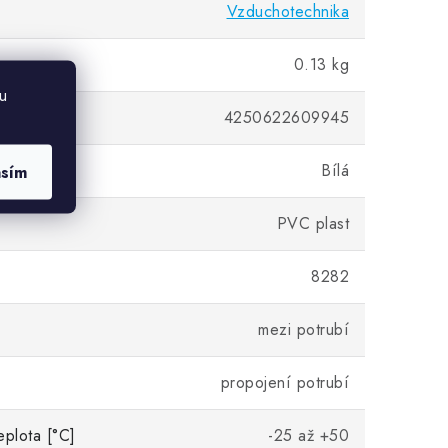
Vzduchotechnika
0.13 kg
u
4250622609945
Bílá
asím
PVC plast
8282
mezi potrubí
propojení potrubí
eplota [°C]
-25 až +50