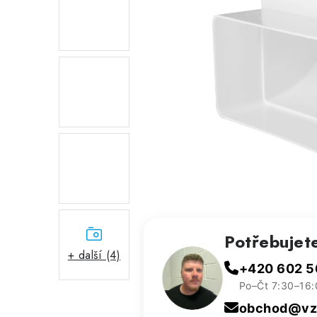
Potřebujet
+ další (4)
+420 602 5
Po–Čt 7:30–16:
obchod@vzd