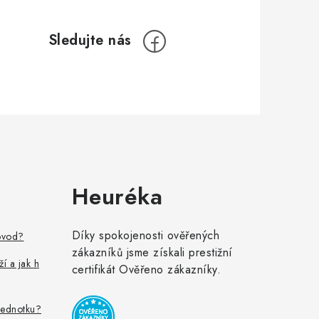
Heuréka
Díky spokojenosti ověřených
ovod?
zákazníků jsme získali prestižní
ží a jak h
certifikát Ověřeno zákazníky.
jednotku?