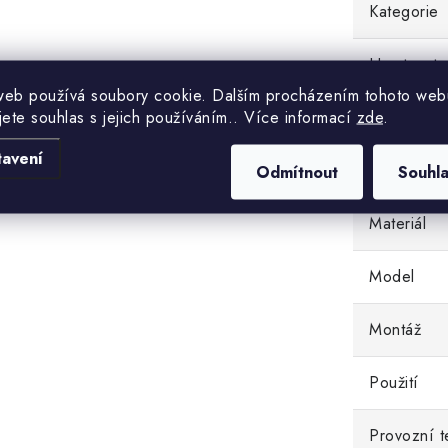
Kategorie
Hmotnost
web používá soubory cookie. Dalším procházením tohoto web
jete souhlas s jejich používáním.. Více informací
zde
.
EAN
tavení
Barva
Odmítnout
Souhl
Materiál
Model
Montáž
Použití
Provozní t