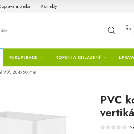
Doprava a platba
Kontakty
REKUPERACE
TOPENÍ A CHLAZENÍ
ÚPRAV
lní 90°, 204x60 mm
PVC ko
vertik
N