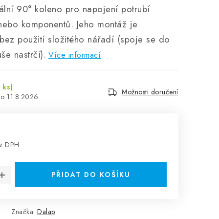
ální 90° koleno pro napojení potrubí
ebo komponentů. Jeho montáž je
ez použití složitého nářadí (spoje se do
e nastrčí).
Více informací
 ks)
Možnosti doručení
11.8.2026
ez DPH
:
PŘIDAT DO KOŠÍKU
Značka:
Dalap