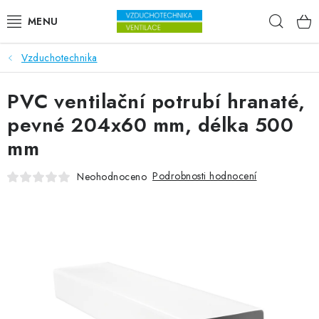
Přejít na obsah
Hleda
Vzduchotechnika
VENTILÁTORY
PVC ventilační potrubí hranaté,
VZDUCHOTECHNIKA
pevné 204x60 mm, délka 500
REKUPERACE
mm
TOPENÍ A CHLAZENÍ
Podrobnosti hodnocení
Neohodnoceno
ÚPRAVA VZDUCHU
FILTRY
ODVLHČOVAČE