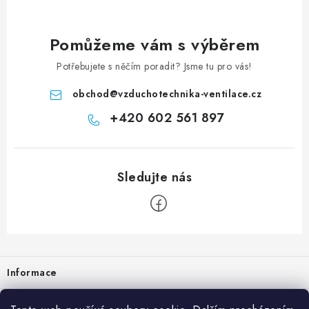
Pomůžeme vám s výběrem
Potřebujete s něčím poradit? Jsme tu pro vás!
obchod
@
vzduchotechnika-ventilace.cz
+420 602 561 897
Zápatí
Informace
Prodejna