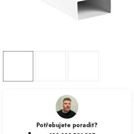
ZVLHČOVAČE VZDUCHU PRŮMYSLOVÉ
NAHŘÍVACÍ POLŠTÁŘEK S LÁVOVÝM PÍSKEM
VÝPRODEJ
O nás
Reference a zkušenosti
Rady a tipy
Doprava a platba
Kontakty
Potřebujete poradit?