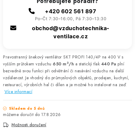
Potřebujete poradit?
+420 602 561 897
Po–Čt 7:30–16:00, Pá 7:30–13:30
obchod@vzduchotechnika-
ventilace.cz
Pravostranný šnekový ventilátor SKT PROFI 140/4P na 400 V s
3
vyšším průtokem vzduchu
650 m
/h
a statický tlak
440 Pa
plní
bezvadně svou funkci při odvětrání či nasávání vzduchu na delší
vzdálenost. Je vhodný do průmyslových objektů, prodejen, kuchyní,
restaurací, výrobních hal či dílen a je možné ho instalovat na zeď.
Více informací
Skladem do 5 dnů
17.8.2026
Možnosti doručení