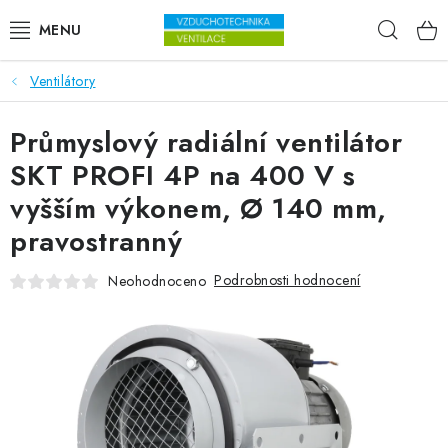
Přejít na obsah
Hleda
Ventilátory
VENTILÁTORY
Průmyslový radiální ventilátor
VZDUCHOTECHNIKA
SKT PROFI 4P na 400 V s
REKUPERACE
vyšším výkonem, Ø 140 mm,
pravostranný
TOPENÍ A CHLAZENÍ
Podrobnosti hodnocení
Neohodnoceno
ÚPRAVA VZDUCHU
FILTRY
ODVLHČOVAČE