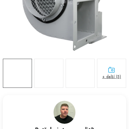
ZVLHČOVAČE VZDUCHU PRŮMYSLOVÉ
NAHŘÍVACÍ POLŠTÁŘEK S LÁVOVÝM PÍSKEM
VÝPRODEJ
O nás
Reference a zkušenosti
Rady a tipy
Doprava a platba
Kontakty
+ další (5)