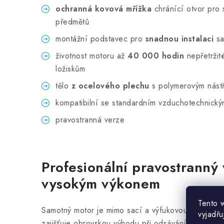
ochranná kovová mřížka
chránící otvor pro 
předmětů
montážní podstavec pro
snadnou instalaci
sa
životnost motoru až
40 000 hodin
nepřetržit
ložiskům
tělo
z ocelového plechu
s polymerovým nást
kompatibilní se standardním vzduchotechnick
pravostranná verze
Profesionální pravostranný 
vysokým výkonem
Tento 
Samotný motor je mimo sací a výfukovou část vent
vyjadřu
zajišťuje obrovskou výhodu při odsávání špinavějš