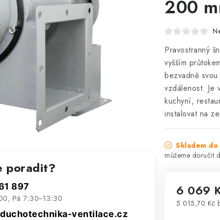
200 m
N
Pravostranný š
vyšším průtok
bezvadně svou f
vzdálenost. Je
kuchyní, restau
instalovat na ze
Skladem do 
e poradit?
61 897
6 069 
00, Pá 7:30–13:30
5 015,70 Kč 
Měrná cena
uchotechnika-ventilace.cz