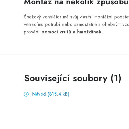
Montáž na několik způsobů
Šnekový ventilátor má svůj vlastní montážní pods
větracímu potrubí nebo samostatně s ohebným v
provádí
pomocí vrutů a hmoždinek
.
Související soubory (1)
Návod (815.4 kB)