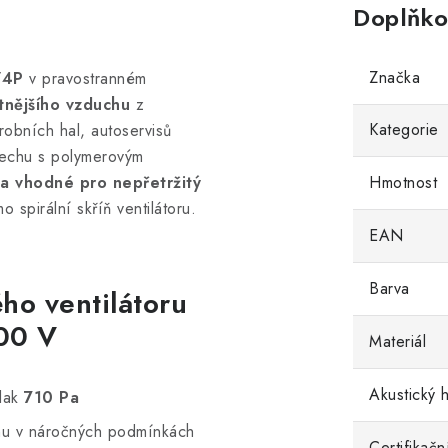
Doplňko
Značka
/4P
v pravostranném
stnějšího vzduchu
z
Kategorie
robních hal, autoservisů
lechu s polymerovým
a vhodné pro nepřetržitý
Hmotnost
 spirální skříň ventilátoru.
EAN
Barva
o ventilátoru
00 V
Materiál
Akustický 
tlak
710 Pa
u v náročných podmínkách
Certifikač