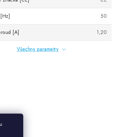
 [Hz]
50
proud [A]
1,20
Všechny parametry
u