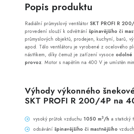
Popis produktu
Radiální průmyslový ventilátor
SKT PROFI R 200
provedení slouží k odvětrání
špinavějšího či ma
průmyslových objektů, prodejen, kuchyní, barů, vý
apod. Tělo ventilátoru je vyrobené z ocelového p
nástřikem, díky čemuž je zařízení vysoce
odolné 
provoz
. Motor s napětím na 400 V je umístěn mimo
Výhody výkonného šnekovéh
SKT PROFI R 200/4P na 4
3
vysoký průtok vzduchu
1050 m
/h
a statický 
odsávání
špinavějšího či mastnějšího
vzduch