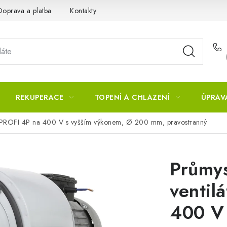
Doprava a platba
Kontakty
REKUPERACE
TOPENÍ A CHLAZENÍ
ÚPRAV
KT PROFI 4P na 400 V s vyšším výkonem, Ø 200 mm, pravostranný
Průmys
ventil
400 V 