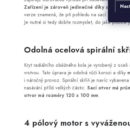
Nas
Zařízení je zároveň jedinečné díky svému vy
verze znamená, že při pohledu na sací otvor je vý
Je nutné si tedy dobře rozmyslet, do jaké pozice je
Odolná ocelová spirální skř
Kryt radiálního oběžného kola je vyrobený z oceli
vrstvou. Tato úprava je odolná vůči korozi a díky
m
i náročný provoz. Spirální skříň je navíc vybavena
nasávání příliš velkých částic.
Sací otvor má prů
otvor má rozměry 120 x 100 mm
.
4 pólový motor s vyváženo