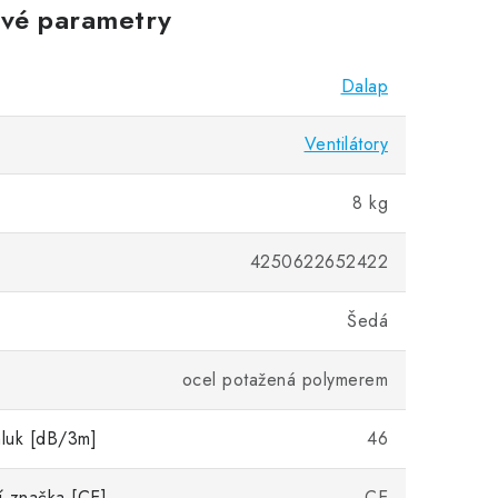
vé parametry
Dalap
Ventilátory
8 kg
4250622652422
Šedá
ocel potažená polymerem
hluk [dB/3m]
46
ní značka [CE]
CE