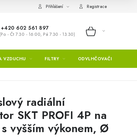
Přihlášení
Registrace
+420 602 561 897
(Po - Čt 7:30 - 16:00, Pá 7:30 - 13:30)
NÁKUPNÍ KOŠÍ
A VZDUCHU
FILTRY
ODVLHČOVAČE
ZVL
lový radiální
átor SKT PROFI 4P na
s vyšším výkonem, Ø