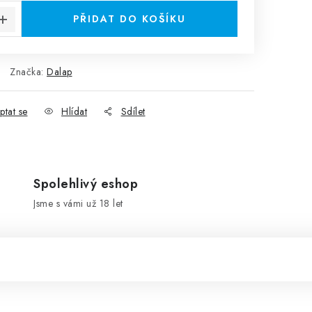
PŘIDAT DO KOŠÍKU
Značka:
Dalap
ptat se
Hlídat
Sdílet
Spolehlivý eshop
Jsme s vámi už 18 let