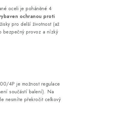
ané oceli je poháněné 4
vybaven ochranou proti
isky pro delší životnost (až
o bezpečný provoz a nízký
200/4P je možnost regulace
ení součástí balení). Na
ale nesmíte překročit celkový