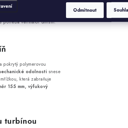
tavení
sokému výkonu
. Pravostranná
Odmítnout
Souhl
fukový otvor na pravé straně.
 potřeba ventilátor umístit.
íň
 a pokrytý polymerovou
echanické odolnosti
snese
 mřížkou, která zabraňuje
měr 155 mm, výfukový
u turbínou