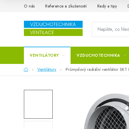
Přejít na obsah
O nás
Reference a zkušenosti
Rady a tipy
VENTILÁTORY
VZDUCHOTECHNIKA
Domů
Ventilátory
Průmyslový radiální ventilátor S