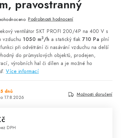
m, pravostranný
Podrobnosti hodnocení
eohodnoceno
nekový ventilátor SKT PROFI 200/4P na 400 V s
3
em vzduchu
1050 m
/h
a statický tlak
710 Pa
plní
unkci při odvětrání či nasávání vzduchu na delší
 vhodný do průmyslových objektů, prodejen,
rací, výrobních hal či dílen a je možné ho
ď.
Více informací
5 dnů
Možnosti doručení
17.8.2026
Kč
bez DPH
: