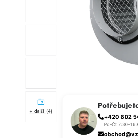
Potřebujet
+ další (4)
+420 602 5
Po–Čt 7:30–16:
obchod@vzd