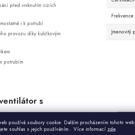
sání před vniknutím cizích
Frekvence
mostatně i k potrubí
Jmenovitý 
ého provozu díky kuličkovým
řikem
ým potrubím
ventilátor s
web používá soubory cookie. Dalším procházením tohoto web
ilátoru SKT PROFI, což
jete souhlas s jejich používáním.. Více informací
zde
.
ího a mastnějšího vzduchu.