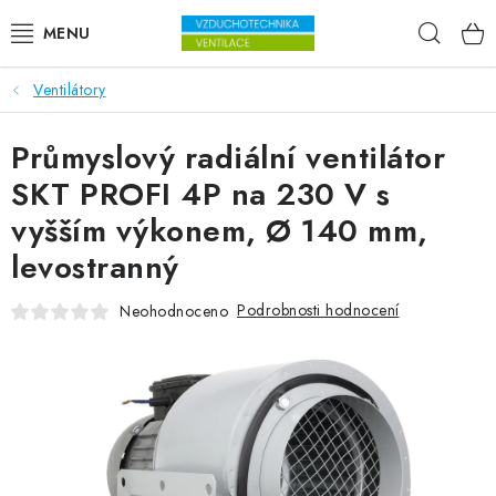
Přejít na obsah
Hleda
Ventilátory
VENTILÁTORY
Průmyslový radiální ventilátor
VZDUCHOTECHNIKA
SKT PROFI 4P na 230 V s
REKUPERACE
vyšším výkonem, Ø 140 mm,
levostranný
TOPENÍ A CHLAZENÍ
Podrobnosti hodnocení
Neohodnoceno
ÚPRAVA VZDUCHU
FILTRY
ODVLHČOVAČE