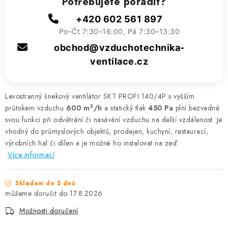
Potřebujete poradit?
+420 602 561 897
Po–Čt 7:30–16:00, Pá 7:30–13:30
obchod@vzduchotechnika-
ventilace.cz
Levostranný šnekový ventilátor SKT PROFI 140/4P s vyšším
3
průtokem vzduchu
600 m
/h
a statický tlak
450 Pa
plní bezvadně
svou funkci při odvětrání či nasávání vzduchu na delší vzdálenost. Je
vhodný do průmyslových objektů, prodejen, kuchyní, restaurací,
výrobních hal či dílen a je možné ho instalovat na zeď.
Více informací
Skladem do 5 dnů
17.8.2026
Možnosti doručení