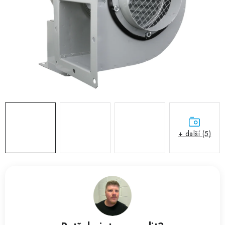
ZVLHČOVAČE VZDUCHU PRŮMYSLOVÉ
NAHŘÍVACÍ POLŠTÁŘEK S LÁVOVÝM PÍSKEM
VÝPRODEJ
O nás
Reference a zkušenosti
Rady a tipy
Doprava a platba
Kontakty
+ další (5)