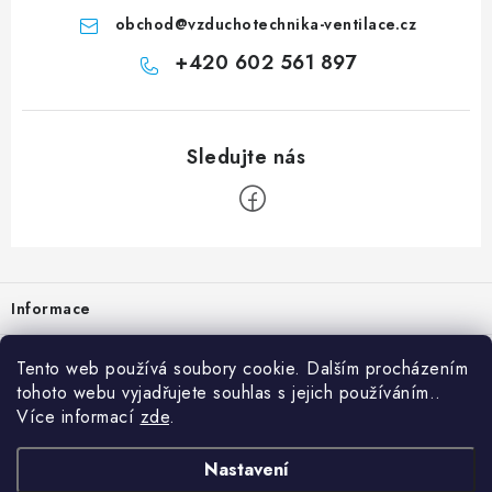
obchod
@
vzduchotechnika-ventilace.cz
+420 602 561 897
Zápatí
Informace
Prodejna
Tento web používá soubory cookie. Dalším procházením
tohoto webu vyjadřujete souhlas s jejich používáním..
Rady a tipy
Více informací
zde
.
Heuréka
Nastavení