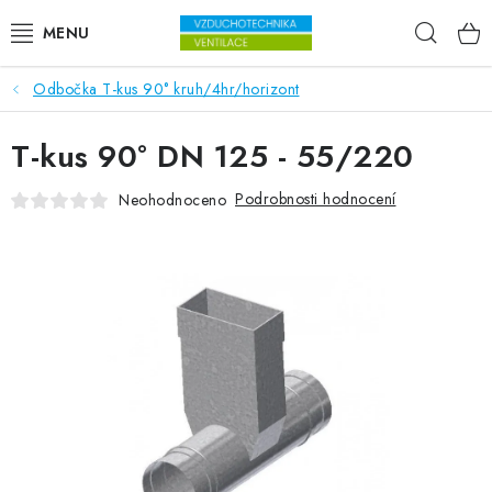
Přejít na obsah
Hleda
Odbočka T-kus 90° kruh/4hr/horizont
VENTILÁTORY
T-kus 90° DN 125 - 55/220
VZDUCHOTECHNIKA
Podrobnosti hodnocení
Neohodnoceno
REKUPERACE
TOPENÍ A CHLAZENÍ
ÚPRAVA VZDUCHU
FILTRY
ODVLHČOVAČE