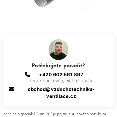
ZVLHČOVAČE VZDUCHU PRŮMYSLOVÉ
NAHŘÍVACÍ POLŠTÁŘEK S LÁVOVÝM PÍSKEM
VÝPRODEJ
O nás
Reference a zkušenosti
Rady a tipy
Doprava a platba
Kontakty
Potřebujete poradit?
+420 602 561 897
Po–Čt 7:30–16:00, Pá 7:30–13:30
obchod@vzduchotechnika-
ventilace.cz
Jedná se o speciální T-kus 90° připojení z kruhového potrubí na